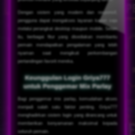
Dengan sistem yang modern dan responsif,
pengguna dapat mengakses layanan kapan saja
melalui perangkat desktop maupun mobile. Selain
itu, berbagai fitur yang disediakan membantu
pemain mendapatkan pengalaman yang lebih
nyaman saat mengikuti perkembangan
pertandingan favorit mereka.
Keunggulan Login Griya777
untuk Penggemar Mix Parlay
Bagi penggemar mix parlay, kemudahan akses
menjadi salah satu faktor penting. Griya777
menghadirkan sistem login yang dirancang untuk
memberikan kenyamanan maksimal kepada
seluruh pemain.