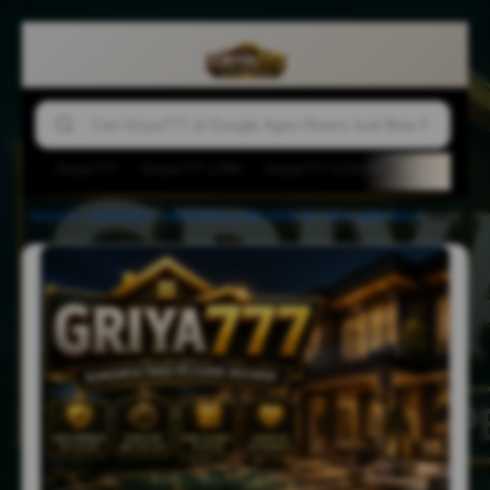
Griya777
Griya777 LINK
Griya777 LOGIN
AGEN BOLA
Griya777
-
JUDI BOLA
-
AGEN BOLA
-
MIX PARLAY
-
LINK JUDI BOLA
-
GRIYA777 Game Spektakuler Starlight Princess Hari Ini