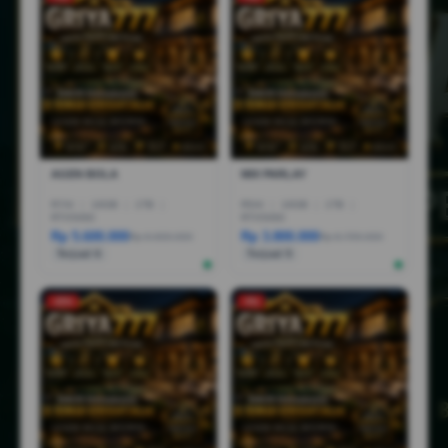
AGEN BOLA
MIX PARLAY
R7AI
|
16GB
|
1TB
|
R5AI
|
16GB
|
1TB
|
RTX5060
RTX5060
Rp 5.600.000
Rp 3.800.000
Rp 6.600.000
Rp 6.799.000
Terjual 6
Terjual 5
-25%
-5%