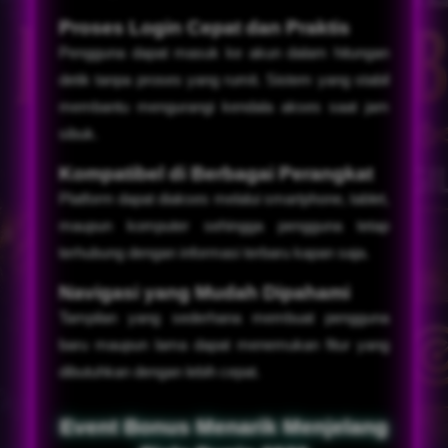
Proses Login Cepat dan Praktis
Pengguna dapat masuk ke akun dalam hitungan
detik tanpa proses yang rumit. Sistem yang stabil
membantu mengurangi kendala akses saat jam
sibuk.
Kompatibel di Berbagai Perangkat
Platform dapat diakses melalui smartphone, tablet,
maupun komputer sehingga pengguna tetap
terhubung dengan informasi terbaru kapan saja.
Navigasi yang Mudah Dipahami
Tampilan yang sederhana membuat pengguna
baru maupun lama dapat menemukan fitur yang
dibutuhkan dengan lebih cepat.
Event Bonus Menarik Menjelang