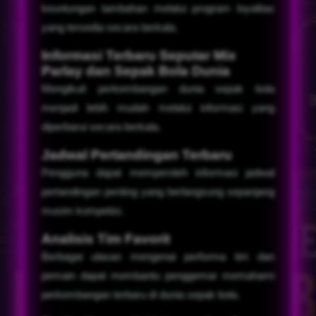
keuntungan tambahan melalui program loyalitas
yang tersedia secara berkala.
Informasi Terbaru Seputar Mix
Parlay dan Sepak Bola Dunia
Mengikuti perkembangan dunia sepak bola
menjadi lebih mudah melalui informasi yang
diperbarui secara berkala.
Jadwal Pertandingan Terbaru
Pengguna dapat memperoleh informasi jadwal
pertandingan penting yang berlangsung sepanjang
musim kompetisi.
Analisis Tim Favorit
Berbagai ulasan mengenai performa tim dan
pemain dapat membantu penggemar memahami
perkembangan terbaru di dunia sepak bola.