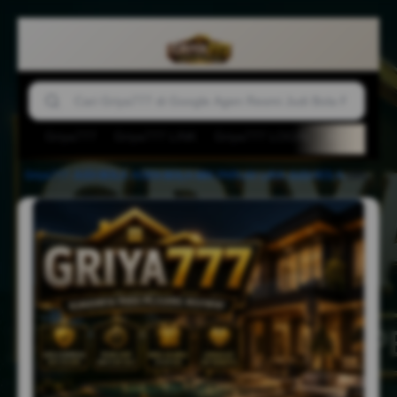
Griya777
Griya777 LINK
Griya777 LOGIN
AGEN BOLA
Griya777
-
JUDI BOLA
-
AGEN BOLA
-
MIX PARLAY
-
LINK JUDI BOLA
-
GRIYA777 Game Spektakuler Starlight Princess Hari Ini