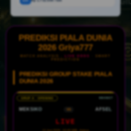
12x
Rp 1.732.500 / bln
PREDIKSI PIALA DUNIA
2026 Griya777
MATCH ANALYSIS ·
LIVE ODDS
· SMART
PREDICTION
PREDIKSI GROUP STAKE PIALA
DUNIA 2026
GRUP A · OPENING
MEKSIKO
AFSEL
VS
LIVE
12 Juni 2026 · 02:00 WIB · Azteca