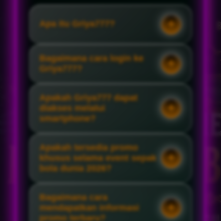
Apa itu Griya777?
Bagaimana cara login ke
Griya777?
Apakah Griya777 dapat
diakses melalui
smartphone?
Apakah tersedia promo
khusus selama event sepak
bola dunia 2026?
Bagaimana cara
mendapatkan informasi
promo terbaru?