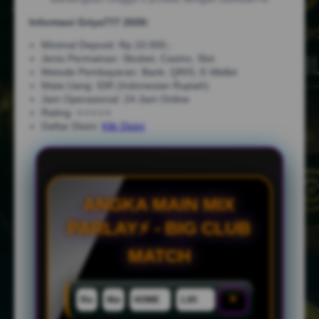
Informasi Griya777 2026:
Minimal Deposit: Rp.10.000,-
Jenis Permainan: Sbobet, Casino, Slot
Metode Pembayaran: Bank, QRIS, E-Wallet
Mata Uang: IDR (Indonesian Rupiah)
Jam Operasional: 24 Jam Online
Rating: ⭐⭐⭐⭐⭐
Daftar Disini:
Klik Disini
ANGKA MAIN MIX
PARLAY⚡ - BIG CLUB
MATCH
×