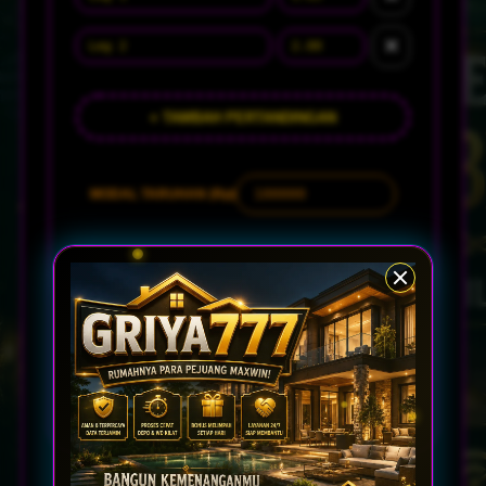
✕
+ TAMBAH PERTANDINGAN
MODAL TARUHAN (Rp)
Jumlah Leg
2
Total Odds
3.30
POTENSI MENANG
Rp 330.000
Profit Bersih
Rp 230.000