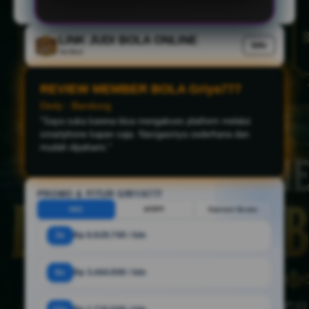
LINK JUDI BOLA ONLINE
Info
Verified
REVIEW MEMBER BOLA Griya777
Dedy - Bandung
"Saya suka karena bisa mengakses platform melalui
smartphone kapan saja. Navigasinya sederhana dan
mudah dipahami."
PROMO & FITUR GRIYA777
HDC
HT/FT
Correct Score
3x
Rp 6.929.700 / bln
6x
Rp 3.464.900 / bln