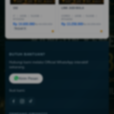
1X2
LINK JUDI BOLA
I7
|
16GB
|
512GB
|
CORE5
|
16GB
|
512GB
|
RTX5050
RTX4050
Rp 14.600.080
Rp 13.258.000
Rp 44.999.000
Rp 18.258.000
Terjual 6
BUTUH BANTUAN?
Hubungi kami melalui Official WhatsApp interaktif
sekarang.
Kirim Pesan
Ikuti kami: