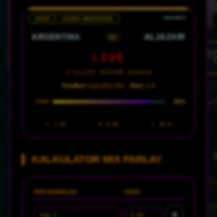
GRUP J · JUARA BERTAHAN
ARGENTINA
ALJAZAIR
VS
LIVE
17 Juni 2026 · 08:00 WIB · Arrowhead
Prediksi:
Argentina Win ·
Skor:
4-0
88%
CONF
1
1.30
X
6.50
2
18.0
KALKULATOR MIX PARLAY
PERTANDINGAN
ODDS
✕