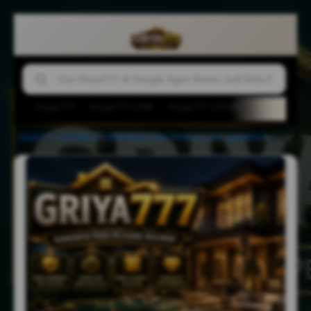
Griya777
Griya777 LINK
Griya777 LOGIN
AGEN BOLA
Griya777
-
JUDI BOLA
-
AGEN BOLA
-
MIX PARLAY
-
LINK JUDI BOLA
-
GRIYA777 Game Spektakuler Starlight Princess Hari Ini