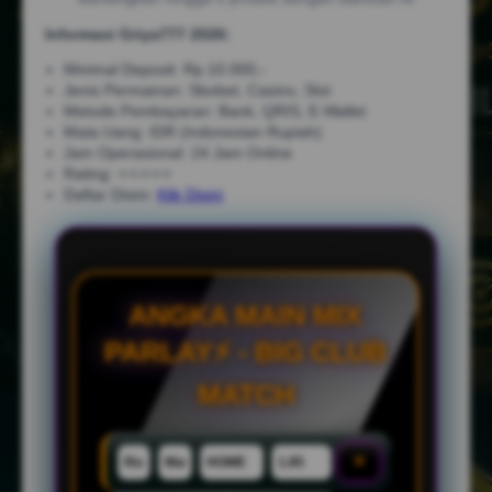
Informasi Griya777 2026:
Minimal Deposit: Rp.10.000,-
Jenis Permainan: Sbobet, Casino, Slot
Metode Pembayaran: Bank, QRIS, E-Wallet
Mata Uang: IDR (Indonesian Rupiah)
Jam Operasional: 24 Jam Online
Rating: ⭐⭐⭐⭐⭐
Daftar Disini:
Klik Disini
ANGKA MAIN MIX
PARLAY⚡ - BIG CLUB
MATCH
×