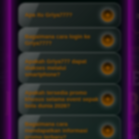
Apa itu Griya777?
Bagaimana cara login ke
Griya777?
Apakah Griya777 dapat
diakses melalui
smartphone?
Apakah tersedia promo
khusus selama event sepak
bola dunia 2026?
Bagaimana cara
mendapatkan informasi
promo terbaru?