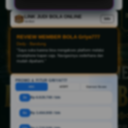
LINK JUDI BOLA ONLINE
Info
Verified
REVIEW MEMBER BOLA Griya777
Agung - Tandem
"Proses login sangat cepat dan tampilannya mudah
digunakan. Saya juga selalu mendapatkan informasi
terbaru mengenai pertandingan sepak bola dunia."
PROMO & FITUR GRIYA777
HDC
HT/FT
Correct Score
3x
Rp 6.929.700 / bln
6x
Rp 3.464.900 / bln