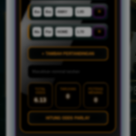
×
×
+ TAMBAH PERTANDINGAN
TOTAL
TARUHAN
POTENSI
ODDS
MENANG
0
6.13
0
HITUNG ODDS PARLAY