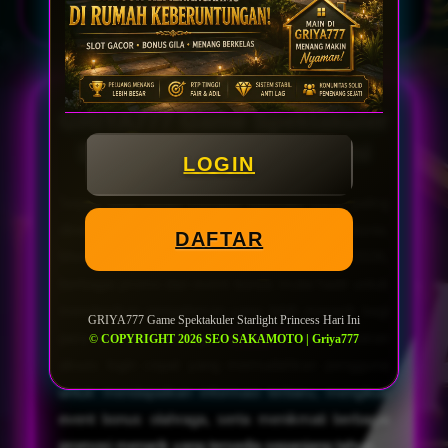
AGEN PIALA DUNIA &
Griya777
© 2026
GRIYA777 Game Spektakuler
Starlight Princess Hari Ini
LOGIN
Sepak bola selalu menjadi olahraga yang paling
dinantikan oleh para penggemar di seluruh dunia.
DAFTAR
Menjelang kompetisi sepak bola dunia 2026,
berbagai promo dan event bonus mulai hadir untuk
memberikan pengalaman yang lebih menarik bagi
GRIYA777 Game Spektakuler Starlight Princess Hari Ini
para pecinta olahraga.
Griya777
menyediakan
© COPYRIGHT 2026 SEO SAKAMOTO | Griya777
akses login cepat yang memudahkan pengguna
untuk mendapatkan informasi terbaru, mengikuti
event bonus olahraga, serta menikmati berbagai
promosi menarik yang tersedia sepanjang tahun.