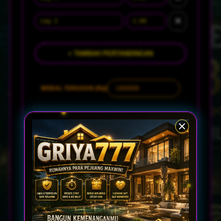
✕
+ TAMBAH PERTANDINGAN
MODAL TARUHAN (Rp)
Jumlah Leg
2
Total Odds
3.30
POTENSI MENANG
Rp 330.000
Profit Bersih
Rp 230.000