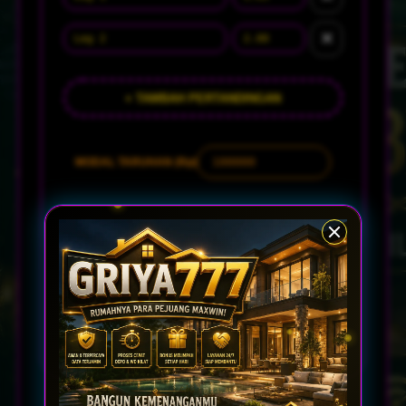
✕
+ TAMBAH PERTANDINGAN
MODAL TARUHAN (Rp)
Jumlah Leg
2
Total Odds
3.30
POTENSI MENANG
Rp 330.000
Profit Bersih
Rp 230.000