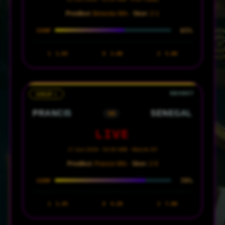
Prediksi:
Belanda Win ·
Skor:
2-1
65%
CONF
1
1.65
X
3.80
2
5.00
GRUP I
PRANCIS
SENEGAL
VS
LIVE
17 Juni 2026 · 02:00 WIB · MetLife NY
Prediksi:
Prancis Win ·
Skor:
2-0
78%
CONF
1
1.45
X
4.20
2
7.00