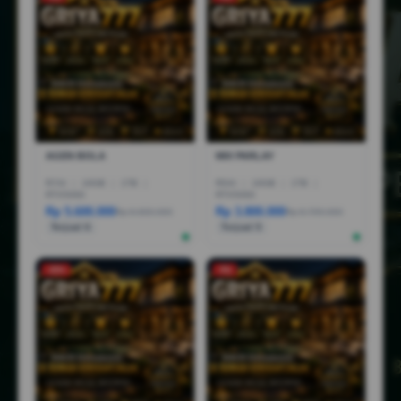
AGEN BOLA
MIX PARLAY
R7AI
|
16GB
|
1TB
|
R5AI
|
16GB
|
1TB
|
RTX5060
RTX5060
Rp 5.600.000
Rp 3.800.000
Rp 6.600.000
Rp 6.799.000
Terjual 6
Terjual 5
-25%
-5%