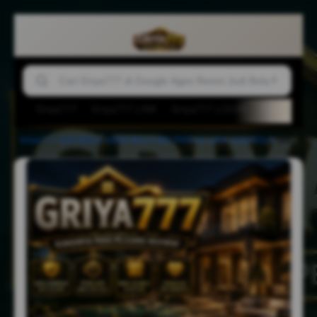
Griya777
Griya777 LINK
Griya777 LOGIN
AGEN BOLA
Griya777
-
JUDI BOLA
-
AGEN BOLA
-
MIX PARLAY
-
LINK JUDI BOLA
-
GRIYA777 Game Spektakuler Starlight Princess Hari Ini