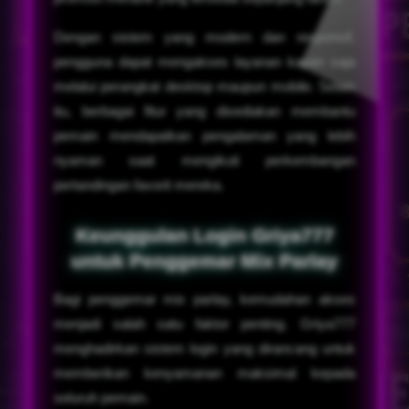
Dengan sistem yang modern dan responsif,
pengguna dapat mengakses layanan kapan saja
melalui perangkat desktop maupun mobile. Selain
itu, berbagai fitur yang disediakan membantu
pemain mendapatkan pengalaman yang lebih
nyaman saat mengikuti perkembangan
pertandingan favorit mereka.
Keunggulan Login Griya777
untuk Penggemar Mix Parlay
Bagi penggemar mix parlay, kemudahan akses
menjadi salah satu faktor penting. Griya777
menghadirkan sistem login yang dirancang untuk
memberikan kenyamanan maksimal kepada
seluruh pemain.