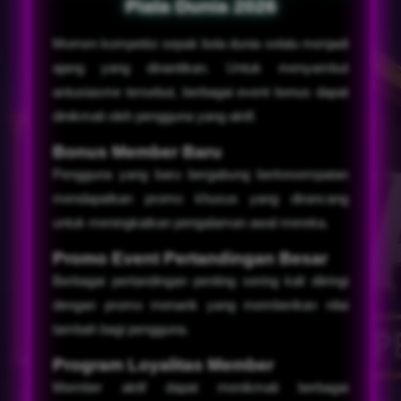
Piala Dunia 2026
Momen kompetisi sepak bola dunia selalu menjadi
ajang yang dinantikan. Untuk menyambut
antusiasme tersebut, berbagai event bonus dapat
dinikmati oleh pengguna yang aktif.
Bonus Member Baru
Pengguna yang baru bergabung berkesempatan
mendapatkan promo khusus yang dirancang
untuk meningkatkan pengalaman awal mereka.
Promo Event Pertandingan Besar
Berbagai pertandingan penting sering kali diiringi
dengan promo menarik yang memberikan nilai
tambah bagi pengguna.
Program Loyalitas Member
Member aktif dapat menikmati berbagai