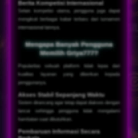
Berita Kompetisi Internasional
Selain kompetisi utama, pengguna juga dapat
mengikuti berbagai kabar terbaru dari turnamen
internasional lainnya.
Mengapa Banyak Pengguna
Memilih Griya777?
Popularitas sebuah platform tidak lepas dari
kualitas layanan yang diberikan kepada
penggunanya.
Akses Stabil Sepanjang Waktu
Sistem dirancang agar tetap dapat diakses dengan
lancar sehingga pengguna tidak mengalami
hambatan saat dibutuhkan.
Pembaruan Informasi Secara