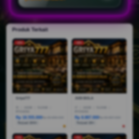
Produk Terkait
-10%
-18%
Griya777
JUDI BOLA
I5
|
16GB
|
512GB
|
I7
|
16GB
|
512GB
|
RTX3050
RTX5050
Rp 18.555.000
Rp 8.887.000
Rp 28.888.000
Rp 36.887.000
Terjual 200+
Terjual 20+
-1%
-3%