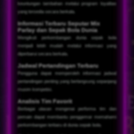
keuntungan tambahan melalui program loyalitas
yang tersedia secara berkala.
Informasi Terbaru Seputar Mix
Parlay dan Sepak Bola Dunia
Mengikuti perkembangan dunia sepak bola
menjadi lebih mudah melalui informasi yang
diperbarui secara berkala.
Jadwal Pertandingan Terbaru
Pengguna dapat memperoleh informasi jadwal
pertandingan penting yang berlangsung sepanjang
musim kompetisi.
Analisis Tim Favorit
Berbagai ulasan mengenai performa tim dan
pemain dapat membantu penggemar memahami
perkembangan terbaru di dunia sepak bola.