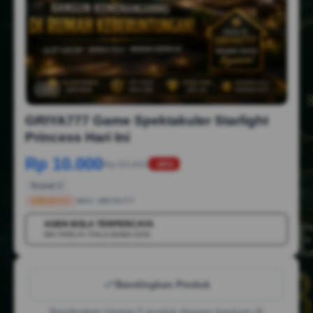
1/6
GRIYA777 Game Spektakuler Starlight
Princess Hari Ini
Rp 10.000
Rp 50.000
-88%
Terjual 2
GRIYA777
SKU:
GRIYA777
AGEN BOLA TERPERCAYA
💳
MIX PARLAY PIALA DUNIA 2026
Bandingkan Produk
Bandingkan hingga 5 produk dengan bantuan AI