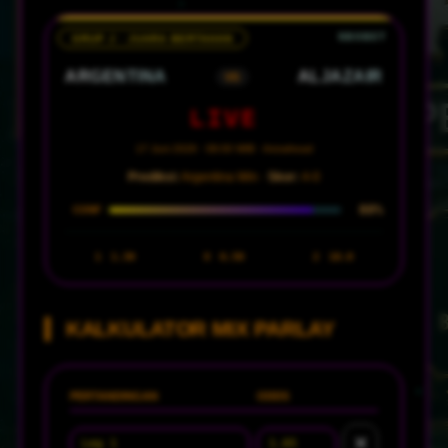
GRUP J · JUARA BERTAHAN
ARGENTINA
ALJAZAIR
VS
LIVE
17 Juni 2026 · 08:00 WIB · Arrowhead
Prediksi:
Argentina Win ·
Skor:
4-0
88%
CONF
1
1.30
X
6.50
2
18.0
KALKULATOR MIX PARLAY
PERTANDINGAN
ODDS
✕