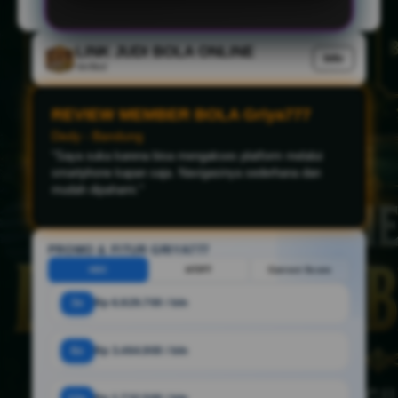
LINK JUDI BOLA ONLINE
Info
Verified
REVIEW MEMBER BOLA Griya777
Dedy - Bandung
"Saya suka karena bisa mengakses platform melalui
smartphone kapan saja. Navigasinya sederhana dan
mudah dipahami."
PROMO & FITUR GRIYA777
HDC
HT/FT
Correct Score
3x
Rp 6.929.700 / bln
6x
Rp 3.464.900 / bln