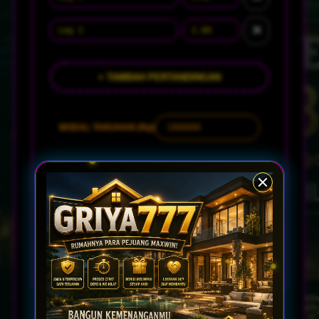
✕
+ TAMBAH PERTANDINGAN
MODAL TARUHAN (Rp)
Jumlah Leg
2
Total Odds
3.30
POTENSI MENANG
Rp 330.000
Profit Bersih
Rp 230.000