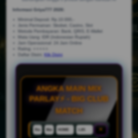
Informasi Griya777 2026:
Minimal Deposit: Rp.10.000,-
Jenis Permainan: Sbobet, Casino, Slot
Metode Pembayaran: Bank, QRIS, E-Wallet
Mata Uang: IDR (Indonesian Rupiah)
Jam Operasional: 24 Jam Online
Rating: ⭐⭐⭐⭐⭐
Daftar Disini:
Klik Disini
ANGKA MAIN MIX
PARLAY⚡ - BIG CLUB
MATCH
×