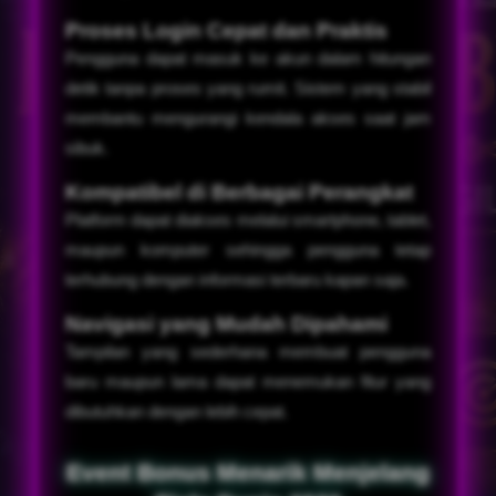
Proses Login Cepat dan Praktis
Pengguna dapat masuk ke akun dalam hitungan
detik tanpa proses yang rumit. Sistem yang stabil
membantu mengurangi kendala akses saat jam
sibuk.
Kompatibel di Berbagai Perangkat
Platform dapat diakses melalui smartphone, tablet,
maupun komputer sehingga pengguna tetap
terhubung dengan informasi terbaru kapan saja.
Navigasi yang Mudah Dipahami
Tampilan yang sederhana membuat pengguna
baru maupun lama dapat menemukan fitur yang
dibutuhkan dengan lebih cepat.
Event Bonus Menarik Menjelang