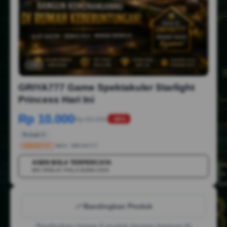
1/6
GRIYA777 Game Spektakuler Starlight
Princess Hari Ini
Rp 10.000
Rp 50.000
-88%
Terjual 2
GRIYA777
SKU:
GRIYA777
AGEN BOLA TERPERCAYA
💳
MIX PARLAY PIALA DUNIA 2026
Bandingkan Produk
Bandingkan hingga 5 produk dengan bantuan AI