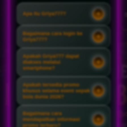
Apa itu Griya777?
Bagaimana cara login ke
Griya777?
Apakah Griya777 dapat
diakses melalui
smartphone?
Apakah tersedia promo
khusus selama event sepak
bola dunia 2026?
Bagaimana cara
mendapatkan informasi
promo terbaru?