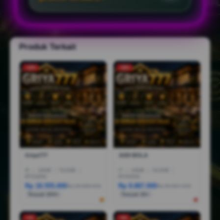
Produk Terkait
-10%
-18%
Griya777
JUDI BOLA
I5
|
16GB
|
512GB
|
I7
|
16GB
|
512GB
|
RTX3050
RTX5050
Rp 18.555.000
Rp 8.887.000
Rp 28.888.000
Rp 36.887.000
Terjual 200+
Terjual 20+
-1%
-3%