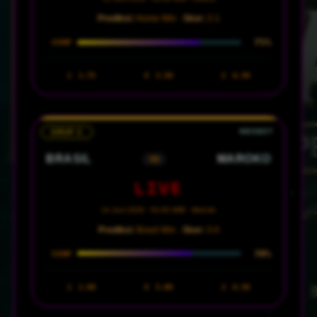
Prediksi:
Home Win ·
Skor:
2-1
75%
CONF
1
1.75
X
3.50
2
6.50
GRUP C
BRASIL
MAROKO
VS
LIVE
14 Juni 2026 · 02:00 WIB · MetLife
Prediksi:
Brasil Win ·
Skor:
3-0
70%
CONF
1
1.60
X
5.00
2
6.50