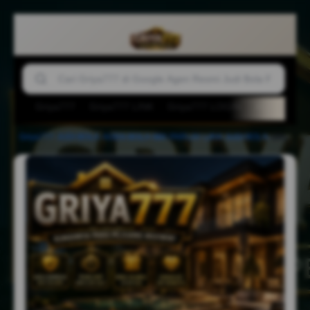
Griya777
Griya777 LINK
Griya777 LOGIN
AGEN BOLA
Griya777
-
JUDI BOLA
-
AGEN BOLA
-
MIX PARLAY
-
LINK JUDI BOLA
-
GRIYA777 Game Spektakuler Starlight Princess Hari Ini