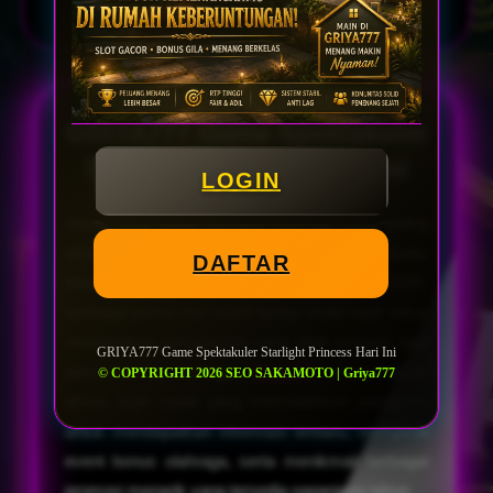
AGEN PIALA DUNIA &
Griya777
© 2026
GRIYA777 Game Spektakuler
Starlight Princess Hari Ini
LOGIN
Sepak bola selalu menjadi olahraga yang paling
dinantikan oleh para penggemar di seluruh dunia.
DAFTAR
Menjelang kompetisi sepak bola dunia 2026,
berbagai promo dan event bonus mulai hadir untuk
memberikan pengalaman yang lebih menarik bagi
GRIYA777 Game Spektakuler Starlight Princess Hari Ini
para pecinta olahraga.
Griya777
menyediakan
© COPYRIGHT 2026 SEO SAKAMOTO | Griya777
akses login cepat yang memudahkan pengguna
untuk mendapatkan informasi terbaru, mengikuti
event bonus olahraga, serta menikmati berbagai
promosi menarik yang tersedia sepanjang tahun.