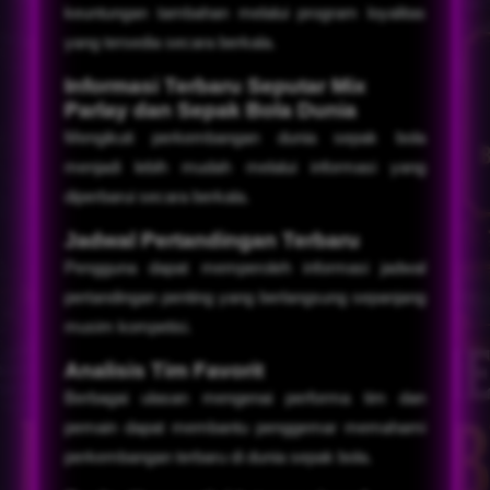
keuntungan tambahan melalui program loyalitas
yang tersedia secara berkala.
Informasi Terbaru Seputar Mix
Parlay dan Sepak Bola Dunia
Mengikuti perkembangan dunia sepak bola
menjadi lebih mudah melalui informasi yang
diperbarui secara berkala.
Jadwal Pertandingan Terbaru
Pengguna dapat memperoleh informasi jadwal
pertandingan penting yang berlangsung sepanjang
musim kompetisi.
Analisis Tim Favorit
Berbagai ulasan mengenai performa tim dan
pemain dapat membantu penggemar memahami
perkembangan terbaru di dunia sepak bola.