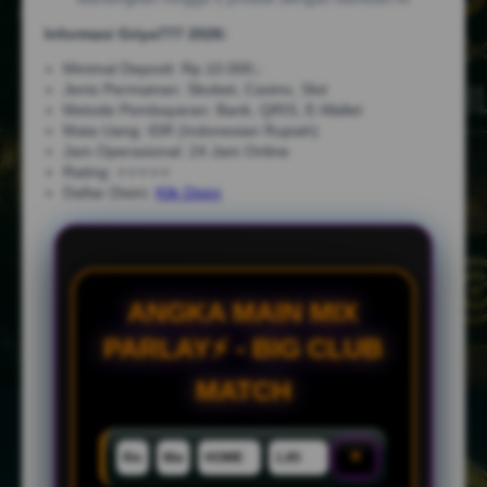
Informasi Griya777 2026:
Minimal Deposit: Rp.10.000,-
Jenis Permainan: Sbobet, Casino, Slot
Metode Pembayaran: Bank, QRIS, E-Wallet
Mata Uang: IDR (Indonesian Rupiah)
Jam Operasional: 24 Jam Online
Rating: ⭐⭐⭐⭐⭐
Daftar Disini:
Klik Disini
ANGKA MAIN MIX
PARLAY⚡ - BIG CLUB
MATCH
×