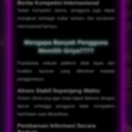
Berita Kompetisi Internasional
Selain kompetisi utama, pengguna juga dapat
mengikuti berbagai kabar terbaru dari turnamen
internasional lainnya.
Mengapa Banyak Pengguna
Memilih Griya777?
Popularitas sebuah platform tidak lepas dari
kualitas layanan yang diberikan kepada
penggunanya.
Akses Stabil Sepanjang Waktu
Sistem dirancang agar tetap dapat diakses dengan
lancar sehingga pengguna tidak mengalami
hambatan saat dibutuhkan.
Pembaruan Informasi Secara