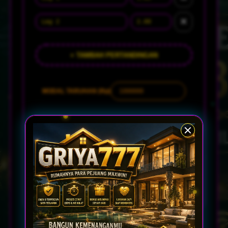
✕
+ TAMBAH PERTANDINGAN
MODAL TARUHAN (Rp)
Jumlah Leg
2
Total Odds
3.30
POTENSI MENANG
Rp 330.000
Profit Bersih
Rp 230.000