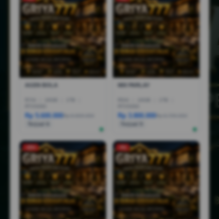
AGEN BOLA
MIX PARLAY
R7AI
|
16GB
|
1TB
|
R5AI
|
16GB
|
1TB
|
RTX5060
RTX5060
Rp 5.600.000
Rp 3.800.000
Rp 6.600.000
Rp 6.799.000
Terjual 6
Terjual 5
-25%
-5%