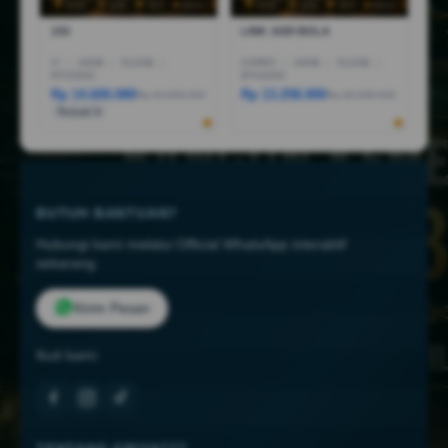
1X2
LINK JUDI BOLA
I7
|
16GB
|
512GB
|
CORE5
|
16GB
|
512GB
|
RTX5050
RTX4050
Rp 14.600.080
Rp 13.258.000
Rp 44.999.000
Rp 18.258.000
Terjual 6
BUTUH BANTUAN?
Hubungi kami melalui Official WhatsApp interaktif
sekarang.
Kirim Pesan
Ikuti kami: