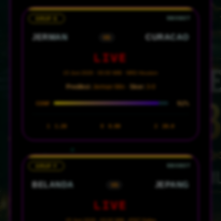
GRUP E
JERMAN
CURACAO
VS
LIVE
15 Juni 2026 · 00:00 WIB · NRG Houston
Prediksi:
Jerman Win ·
Skor:
3-0
92%
CONF
1
1.28
X
8.00
2
20.0
GRUP F
BELANDA
JEPANG
VS
LIVE
15 Juni 2026 · 03:00 WIB · AT&T Dallas