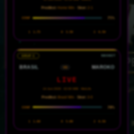
Prediksi:
Home Win ·
Skor:
2-1
75%
CONF
1
1.75
X
3.50
2
6.50
GRUP C
BRASIL
MAROKO
VS
LIVE
14 Juni 2026 · 02:00 WIB · MetLife
Prediksi:
Brasil Win ·
Skor:
3-0
70%
CONF
1
1.60
X
5.00
2
6.50