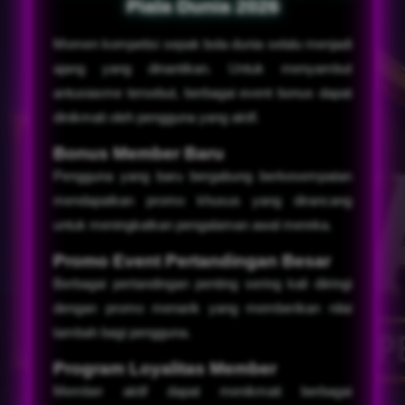
Piala Dunia 2026
Momen kompetisi sepak bola dunia selalu menjadi
ajang yang dinantikan. Untuk menyambut
antusiasme tersebut, berbagai event bonus dapat
dinikmati oleh pengguna yang aktif.
Bonus Member Baru
Pengguna yang baru bergabung berkesempatan
mendapatkan promo khusus yang dirancang
untuk meningkatkan pengalaman awal mereka.
Promo Event Pertandingan Besar
Berbagai pertandingan penting sering kali diiringi
dengan promo menarik yang memberikan nilai
tambah bagi pengguna.
Program Loyalitas Member
Member aktif dapat menikmati berbagai