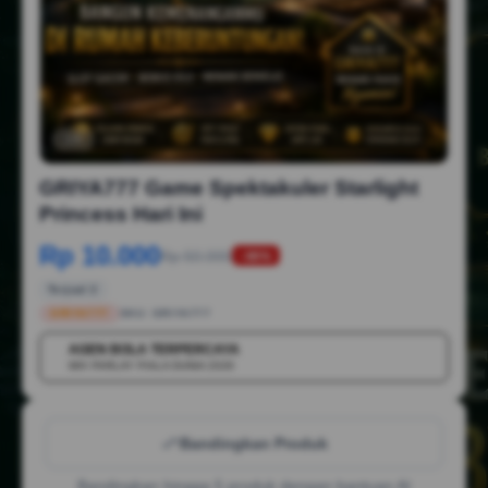
1/6
GRIYA777 Game Spektakuler Starlight
Princess Hari Ini
Rp 10.000
Rp 50.000
-88%
Terjual 2
GRIYA777
SKU:
GRIYA777
AGEN BOLA TERPERCAYA
💳
MIX PARLAY PIALA DUNIA 2026
Bandingkan Produk
Bandingkan hingga 5 produk dengan bantuan AI