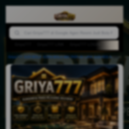
Griya777
Griya777 LINK
Griya777 LOGIN
AGEN BOLA
Griya777
-
JUDI BOLA
-
AGEN BOLA
-
MIX PARLAY
-
LINK JUDI BOLA
-
GRIYA777 Game Spektakuler Starlight Princess Hari Ini