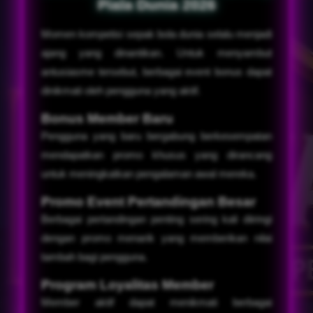
Piala Dunia 2026
Momen kompetisi sepak bola dunia selalu menjadi
ajang yang dinantikan. Untuk menyambut
antusiasme tersebut, berbagai event bonus dapat
dinikmati oleh pengguna yang aktif.
Bonus Member Baru
Pengguna yang baru bergabung berkesempatan
mendapatkan promo khusus yang dirancang
untuk meningkatkan pengalaman awal mereka.
Promo Event Pertandingan Besar
Berbagai pertandingan penting sering kali diiringi
dengan promo menarik yang memberikan nilai
tambah bagi pengguna.
Program Loyalitas Member
Member aktif dapat menikmati berbagai