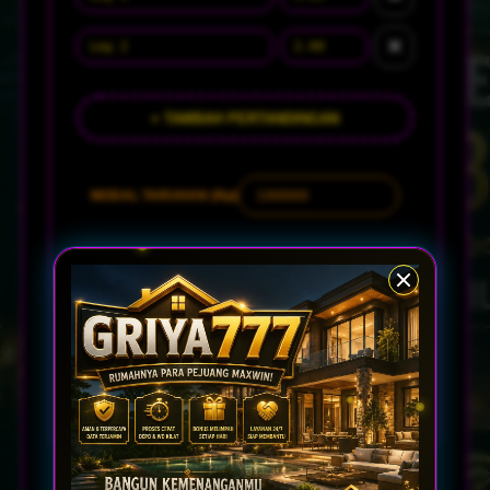
✕
+ TAMBAH PERTANDINGAN
MODAL TARUHAN (Rp)
Jumlah Leg
2
Total Odds
3.30
POTENSI MENANG
Rp 330.000
Profit Bersih
Rp 230.000