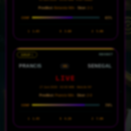
Prediksi:
Belanda Win ·
Skor:
2-1
65%
CONF
1
1.65
X
3.80
2
5.00
GRUP I
PRANCIS
SENEGAL
VS
LIVE
17 Juni 2026 · 02:00 WIB · MetLife NY
Prediksi:
Prancis Win ·
Skor:
2-0
78%
CONF
1
1.45
X
4.20
2
7.00