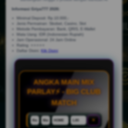
Informasi Griya777 2026:
Minimal Deposit: Rp.10.000,-
Jenis Permainan: Sbobet, Casino, Slot
Metode Pembayaran: Bank, QRIS, E-Wallet
Mata Uang: IDR (Indonesian Rupiah)
Jam Operasional: 24 Jam Online
Rating: ⭐⭐⭐⭐⭐
Daftar Disini:
Klik Disini
ANGKA MAIN MIX
PARLAY⚡ - BIG CLUB
MATCH
×