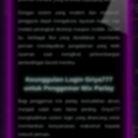
Dengan sistem yang modern dan responsif,
pengguna dapat mengakses layanan kapan saja
melalui perangkat desktop maupun mobile. Selain
itu, berbagai fitur yang disediakan membantu
pemain mendapatkan pengalaman yang lebih
nyaman saat mengikuti perkembangan
pertandingan favorit mereka.
Keunggulan Login Griya777
untuk Penggemar Mix Parlay
Bagi penggemar mix parlay, kemudahan akses
menjadi salah satu faktor penting. Griya777
menghadirkan sistem login yang dirancang untuk
memberikan kenyamanan maksimal kepada
seluruh pemain.