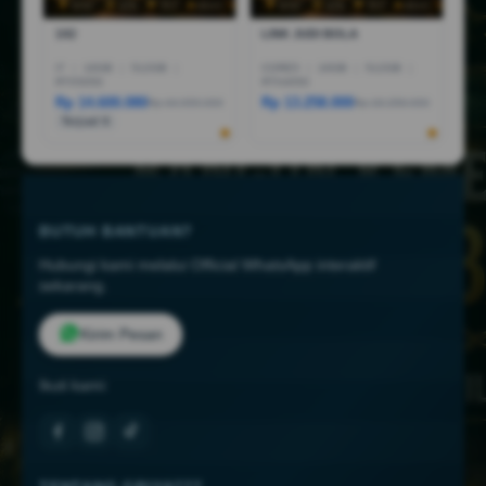
1X2
LINK JUDI BOLA
I7
|
16GB
|
512GB
|
CORE5
|
16GB
|
512GB
|
RTX5050
RTX4050
Rp 14.600.080
Rp 13.258.000
Rp 44.999.000
Rp 18.258.000
Terjual 6
BUTUH BANTUAN?
Hubungi kami melalui Official WhatsApp interaktif
sekarang.
Kirim Pesan
Ikuti kami: