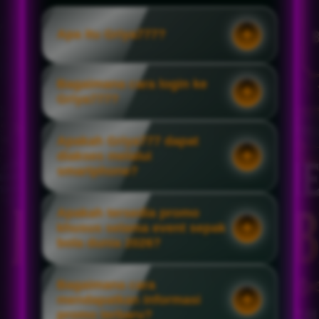
Apa itu Griya777?
Bagaimana cara login ke
Griya777?
Apakah Griya777 dapat
diakses melalui
smartphone?
Apakah tersedia promo
khusus selama event sepak
bola dunia 2026?
Bagaimana cara
mendapatkan informasi
promo terbaru?