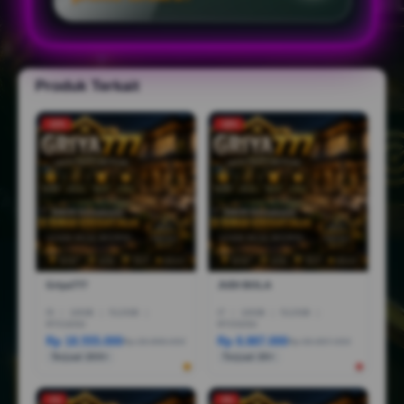
Produk Terkait
-10%
-18%
Griya777
JUDI BOLA
I5
|
16GB
|
512GB
|
I7
|
16GB
|
512GB
|
RTX3050
RTX5050
Rp 18.555.000
Rp 8.887.000
Rp 28.888.000
Rp 36.887.000
Terjual 200+
Terjual 20+
-1%
-3%