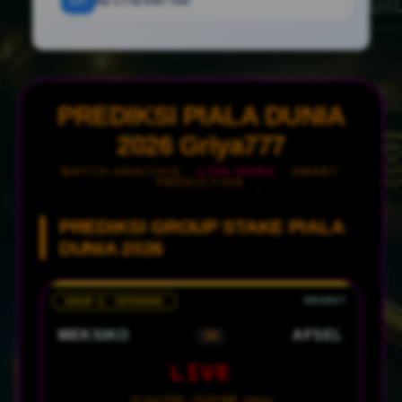
12x
Rp 1.732.500 / bln
PREDIKSI PIALA DUNIA
2026 Griya777
MATCH ANALYSIS ·
LIVE ODDS
· SMART
PREDICTION
PREDIKSI GROUP STAKE PIALA
DUNIA 2026
GRUP A · OPENING
MEKSIKO
AFSEL
VS
LIVE
12 Juni 2026 · 02:00 WIB · Azteca