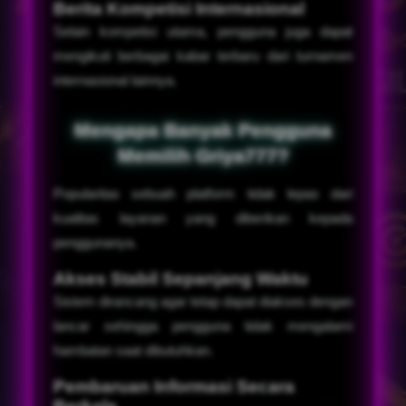
Berita Kompetisi Internasional
Selain kompetisi utama, pengguna juga dapat
mengikuti berbagai kabar terbaru dari turnamen
internasional lainnya.
Mengapa Banyak Pengguna
Memilih Griya777?
Popularitas sebuah platform tidak lepas dari
kualitas layanan yang diberikan kepada
penggunanya.
Akses Stabil Sepanjang Waktu
Sistem dirancang agar tetap dapat diakses dengan
lancar sehingga pengguna tidak mengalami
hambatan saat dibutuhkan.
Pembaruan Informasi Secara