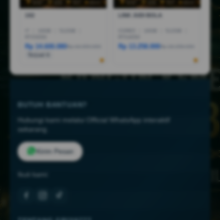
1X2
LINK JUDI BOLA
I7
|
16GB
|
512GB
|
CORE5
|
16GB
|
512GB
|
RTX5050
RTX4050
Rp 14.600.080
Rp 13.258.000
Rp 44.999.000
Rp 18.258.000
Terjual 6
BUTUH BANTUAN?
Hubungi kami melalui Official WhatsApp interaktif
sekarang.
Kirim Pesan
Ikuti kami: