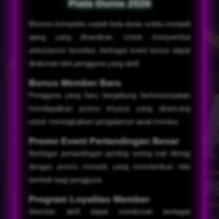
Piala Dunia 2026
Momen kompetisi sepak bola dunia selalu menjadi
ajang yang dinantikan. Untuk menyambut
antusiasme tersebut, berbagai event bonus dapat
dinikmati oleh pengguna yang aktif.
Bonus Member Baru
Pengguna yang baru bergabung berkesempatan
mendapatkan promo khusus yang dirancang
untuk meningkatkan pengalaman awal mereka.
Promo Event Pertandingan Besar
Berbagai pertandingan penting sering kali diiringi
dengan promo menarik yang memberikan nilai
tambah bagi pengguna.
Program Loyalitas Member
Member aktif dapat menikmati berbagai