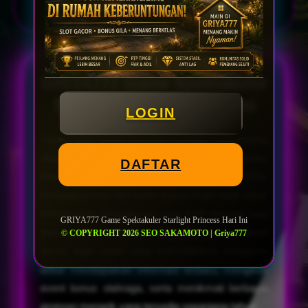
AGEN PIALA DUNIA &
Griya777
© 2026
GRIYA777 Game Spektakuler
Starlight Princess Hari Ini
LOGIN
Sepak bola selalu menjadi olahraga yang paling
dinantikan oleh para penggemar di seluruh dunia.
DAFTAR
Menjelang kompetisi sepak bola dunia 2026,
berbagai promo dan event bonus mulai hadir untuk
memberikan pengalaman yang lebih menarik bagi
GRIYA777 Game Spektakuler Starlight Princess Hari Ini
para pecinta olahraga.
Griya777
menyediakan
© COPYRIGHT 2026 SEO SAKAMOTO | Griya777
akses login cepat yang memudahkan pengguna
untuk mendapatkan informasi terbaru, mengikuti
event bonus olahraga, serta menikmati berbagai
promosi menarik yang tersedia sepanjang tahun.