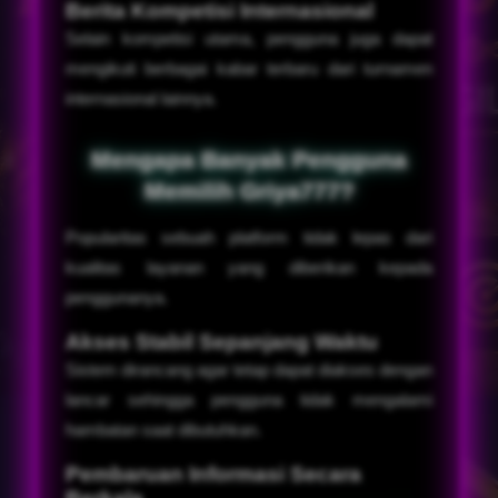
Berita Kompetisi Internasional
Selain kompetisi utama, pengguna juga dapat
mengikuti berbagai kabar terbaru dari turnamen
internasional lainnya.
Mengapa Banyak Pengguna
Memilih Griya777?
Popularitas sebuah platform tidak lepas dari
kualitas layanan yang diberikan kepada
penggunanya.
Akses Stabil Sepanjang Waktu
Sistem dirancang agar tetap dapat diakses dengan
lancar sehingga pengguna tidak mengalami
hambatan saat dibutuhkan.
Pembaruan Informasi Secara