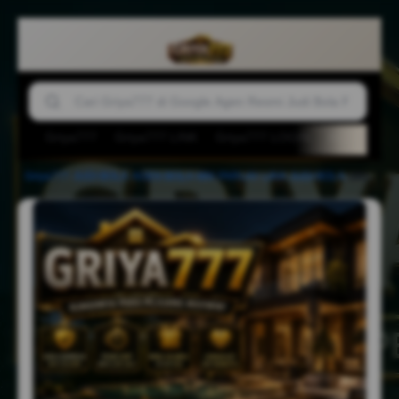
Griya777
Griya777 LINK
Griya777 LOGIN
AGEN BOLA
Griya777
-
JUDI BOLA
-
AGEN BOLA
-
MIX PARLAY
-
LINK JUDI BOLA
-
GRIYA777 Game Spektakuler Starlight Princess Hari Ini