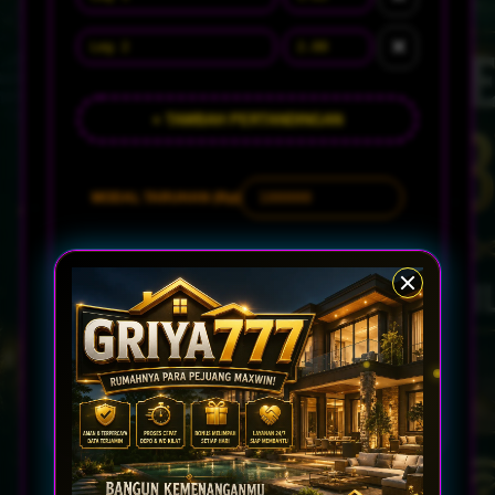
✕
+ TAMBAH PERTANDINGAN
MODAL TARUHAN (Rp)
Jumlah Leg
2
Total Odds
3.30
POTENSI MENANG
Rp 330.000
Profit Bersih
Rp 230.000