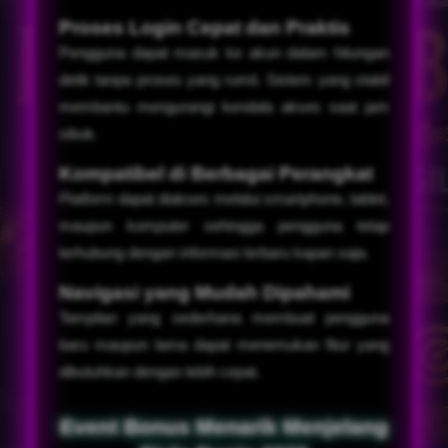
Proses Login Cepat dan Praktis
Pengguna dapat masuk ke akun dalam hitungan
detik tanpa proses yang rumit. Sistem yang stabil
membantu mengurangi kendala akses saat jam
sibuk.
Kompatibel di Berbagai Perangkat
Platform dapat diakses melalui smartphone, tablet,
maupun komputer sehingga pengguna tetap
terhubung dengan informasi terbaru kapan saja.
Navigasi yang Mudah Dipahami
Tampilan yang sederhana membuat pengguna
baru maupun lama dapat menemukan fitur yang
dibutuhkan dengan lebih cepat.
Event Bonus Menarik Menjelang