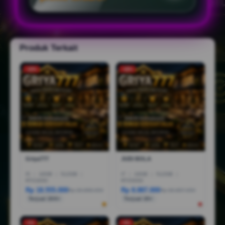
Produk Terkait
-10%
-18%
Griya777
JUDI BOLA
I5
|
16GB
|
512GB
|
I7
|
16GB
|
512GB
|
RTX3050
RTX5050
Rp 18.555.000
Rp 8.887.000
Rp 28.888.000
Rp 36.887.000
Terjual 200+
Terjual 20+
-1%
-3%