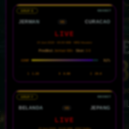
GRUP E
JERMAN
CURACAO
VS
LIVE
15 Juni 2026 · 00:00 WIB · NRG Houston
Prediksi:
Jerman Win ·
Skor:
3-0
92%
CONF
1
1.28
X
8.00
2
20.0
GRUP F
BELANDA
JEPANG
VS
LIVE
15 Juni 2026 · 03:00 WIB · AT&T Dallas