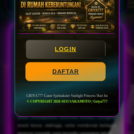
AGEN PIALA DUNIA &
Griya777
© 2026
GRIYA777 Game Spektakuler
Starlight Princess Hari Ini
LOGIN
Sepak bola selalu menjadi olahraga yang paling
dinantikan oleh para penggemar di seluruh dunia.
DAFTAR
Menjelang kompetisi sepak bola dunia 2026,
berbagai promo dan event bonus mulai hadir untuk
memberikan pengalaman yang lebih menarik bagi
GRIYA777 Game Spektakuler Starlight Princess Hari Ini
para pecinta olahraga.
Griya777
menyediakan
© COPYRIGHT 2026 SEO SAKAMOTO | Griya777
akses login cepat yang memudahkan pengguna
untuk mendapatkan informasi terbaru, mengikuti
event bonus olahraga, serta menikmati berbagai
promosi menarik yang tersedia sepanjang tahun.