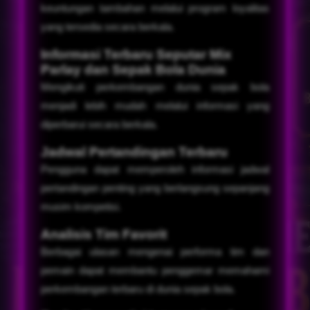
keuntungan tambahan melalui program loyalitas
yang tersedia secara berkala.
Informasi Terbaru Seputar Mix
Parlay dan Sepak Bola Dunia
Mengikuti perkembangan dunia sepak bola
menjadi lebih mudah melalui informasi yang
diperbarui secara berkala.
Jadwal Pertandingan Terbaru
Pengguna dapat memperoleh informasi jadwal
pertandingan penting yang berlangsung sepanjang
musim kompetisi.
Analisis Tim Favorit
Berbagai ulasan mengenai performa tim dan
pemain dapat membantu penggemar memahami
perkembangan terbaru di dunia sepak bola.