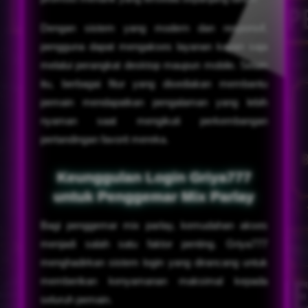
Dengan sistem yang modern dan responsif,
pengguna dapat mengakses layanan kapan saja
melalui perangkat desktop maupun mobile. Selain
itu, berbagai fitur yang disediakan membantu
pemain mendapatkan pengalaman yang lebih
nyaman saat mengikuti perkembangan
pertandingan favorit mereka.
Keunggulan Login Griya777
untuk Penggemar Mix Parlay
Bagi penggemar mix parlay, kemudahan akses
menjadi salah satu faktor penting. Griya777
menghadirkan sistem login yang dirancang untuk
memberikan kenyamanan maksimal kepada
seluruh pemain.