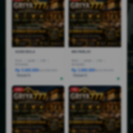
AGEN BOLA
MIX PARLAY
R7AI
|
16GB
|
1TB
|
R5AI
|
16GB
|
1TB
|
RTX5060
RTX5060
Rp 5.600.000
Rp 3.800.000
Rp 6.600.000
Rp 6.799.000
Terjual 6
Terjual 5
-25%
-5%