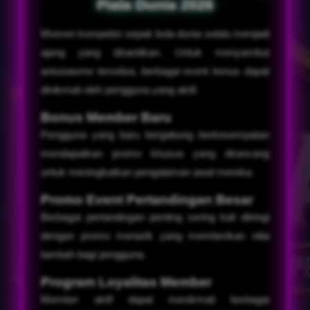
Piala Dunia 2026
Momen kompetisi sepak bola dunia selalu menjadi
ajang yang dinantikan. Untuk menyambut
antusiasme tersebut, berbagai event bonus dapat
dinikmati oleh pengguna yang aktif.
Bonus Member Baru
Pengguna yang baru bergabung berkesempatan
mendapatkan promo khusus yang dirancang
untuk meningkatkan pengalaman awal mereka.
Promo Event Pertandingan Besar
Berbagai pertandingan penting sering kali diiringi
dengan promo menarik yang memberikan nilai
tambah bagi pengguna.
Program Loyalitas Member
Member aktif dapat menikmati berbagai