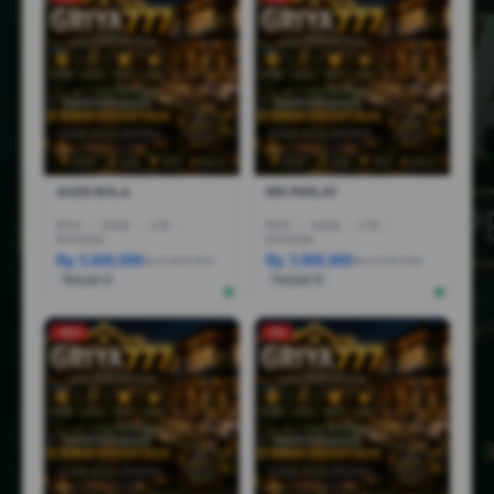
AGEN BOLA
MIX PARLAY
R7AI
|
16GB
|
1TB
|
R5AI
|
16GB
|
1TB
|
RTX5060
RTX5060
Rp 5.600.000
Rp 3.800.000
Rp 6.600.000
Rp 6.799.000
Terjual 6
Terjual 5
-25%
-5%