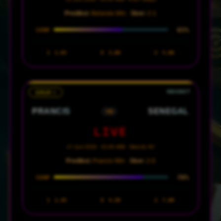
Prediksi:
Belanda Win ·
Skor:
2-1
65%
CONF
1
1.65
X
3.80
2
5.00
GRUP I
PRANCIS
SENEGAL
VS
LIVE
17 Juni 2026 · 02:00 WIB · MetLife NY
Prediksi:
Prancis Win ·
Skor:
2-0
78%
CONF
1
1.45
X
4.20
2
7.00