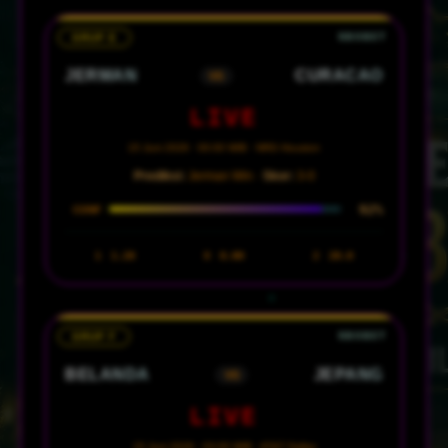
GRUP E
JERMAN
CURACAO
VS
LIVE
15 Juni 2026 · 00:00 WIB · NRG Houston
Prediksi:
Jerman Win ·
Skor:
3-0
92%
CONF
1
1.28
X
8.00
2
20.0
GRUP F
BELANDA
JEPANG
VS
LIVE
15 Juni 2026 · 03:00 WIB · AT&T Dallas