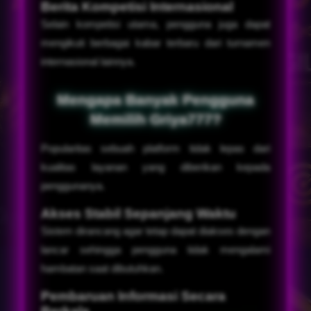
Berita Kompetisi Internasional
Selain kompetisi utama, pengguna juga dapat
mengikuti berbagai kabar terbaru dari turnamen
internasional lainnya.
Mengapa Banyak Pengguna
Memilih Griya777?
Popularitas sebuah platform tidak lepas dari
kualitas layanan yang diberikan kepada
penggunanya.
Akses Stabil Sepanjang Waktu
Sistem dirancang agar tetap dapat diakses dengan
lancar sehingga pengguna tidak mengalami
hambatan saat dibutuhkan.
Pembaruan Informasi Secara