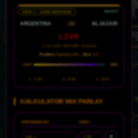
GRUP J · JUARA BERTAHAN
ARGENTINA
ALJAZAIR
VS
LIVE
17 Juni 2026 · 08:00 WIB · Arrowhead
Prediksi:
Argentina Win ·
Skor:
4-0
88%
CONF
1
1.30
X
6.50
2
18.0
KALKULATOR MIX PARLAY
PERTANDINGAN
ODDS
✕