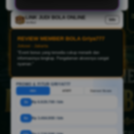
LINK JUDI BOLA ONLINE
Info
Verified
REVIEW MEMBER BOLA Griya777
Agung - Tandem
"Proses login sangat cepat dan tampilannya mudah
digunakan. Saya juga selalu mendapatkan informasi
terbaru mengenai pertandingan sepak bola dunia."
PROMO & FITUR GRIYA777
HDC
HT/FT
Correct Score
3x
Rp 6.929.700 / bln
6x
Rp 3.464.900 / bln