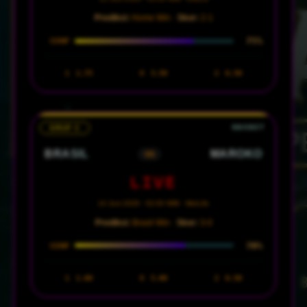
Prediksi:
Home Win ·
Skor:
2-1
75%
CONF
1
1.75
X
3.50
2
6.50
GRUP C
BRASIL
MAROKO
VS
LIVE
14 Juni 2026 · 02:00 WIB · MetLife
Prediksi:
Brasil Win ·
Skor:
3-0
70%
CONF
1
1.60
X
5.00
2
6.50