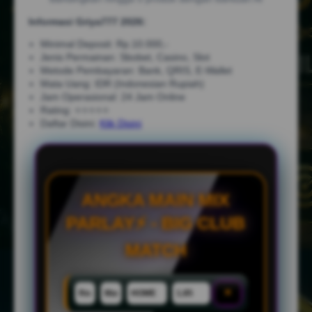
Informasi Griya777 2026:
Minimal Deposit: Rp.10.000,-
Jenis Permainan: Sbobet, Casino, Slot
Metode Pembayaran: Bank, QRIS, E-Wallet
Mata Uang: IDR (Indonesian Rupiah)
Jam Operasional: 24 Jam Online
Rating: ⭐⭐⭐⭐⭐
Daftar Disini:
Klik Disini
ANGKA MAIN MIX
PARLAY⚡ - BIG CLUB
MATCH
×