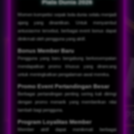
Piala Dunia 2026
Momen kompetisi sepak bola dunia selalu menjadi
ajang yang dinantikan. Untuk menyambut
antusiasme tersebut, berbagai event bonus dapat
dinikmati oleh pengguna yang aktif.
Bonus Member Baru
Pengguna yang baru bergabung berkesempatan
mendapatkan promo khusus yang dirancang
untuk meningkatkan pengalaman awal mereka.
Promo Event Pertandingan Besar
Berbagai pertandingan penting sering kali diiringi
dengan promo menarik yang memberikan nilai
tambah bagi pengguna.
Program Loyalitas Member
Member aktif dapat menikmati berbagai