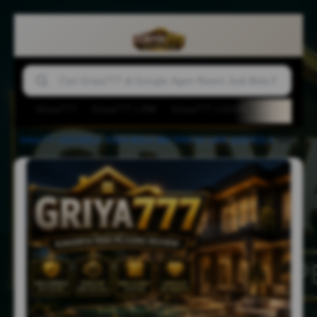
Griya777
Griya777 LINK
Griya777 LOGIN
AGEN BOLA
Griya777
-
JUDI BOLA
-
AGEN BOLA
-
MIX PARLAY
-
LINK JUDI BOLA
-
GRIYA777 Game Spektakuler Starlight Princess Hari Ini