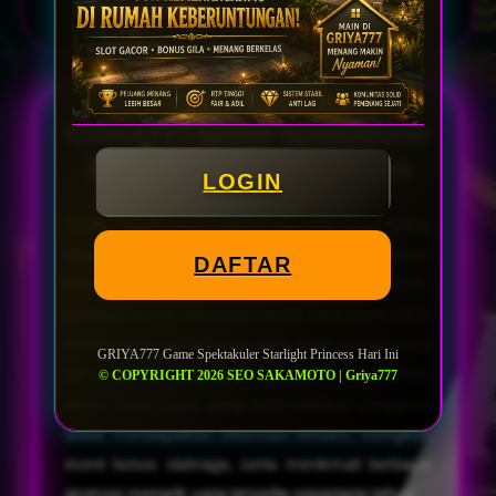
AGEN PIALA DUNIA &
Griya777
© 2026
GRIYA777 Game Spektakuler
Starlight Princess Hari Ini
LOGIN
Sepak bola selalu menjadi olahraga yang paling
dinantikan oleh para penggemar di seluruh dunia.
DAFTAR
Menjelang kompetisi sepak bola dunia 2026,
berbagai promo dan event bonus mulai hadir untuk
memberikan pengalaman yang lebih menarik bagi
GRIYA777 Game Spektakuler Starlight Princess Hari Ini
para pecinta olahraga.
Griya777
menyediakan
© COPYRIGHT 2026 SEO SAKAMOTO | Griya777
akses login cepat yang memudahkan pengguna
untuk mendapatkan informasi terbaru, mengikuti
event bonus olahraga, serta menikmati berbagai
promosi menarik yang tersedia sepanjang tahun.