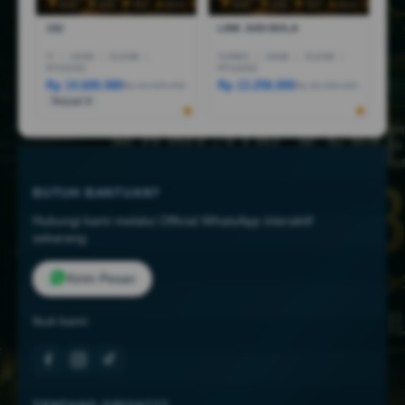
1X2
LINK JUDI BOLA
I7
|
16GB
|
512GB
|
CORE5
|
16GB
|
512GB
|
RTX5050
RTX4050
Rp 14.600.080
Rp 13.258.000
Rp 44.999.000
Rp 18.258.000
Terjual 6
BUTUH BANTUAN?
Hubungi kami melalui Official WhatsApp interaktif
sekarang.
Kirim Pesan
Ikuti kami: