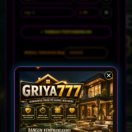
✕
+ TAMBAH PERTANDINGAN
MODAL TARUHAN (Rp)
Jumlah Leg
2
Total Odds
3.30
POTENSI MENANG
Rp 330.000
Profit Bersih
Rp 230.000