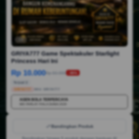
1/6
GRIYA777 Game Spektakuler Starlight
Princess Hari Ini
Rp 10.000
Rp 50.000
-88%
Terjual 2
GRIYA777
SKU:
GRIYA777
AGEN BOLA TERPERCAYA
💳
MIX PARLAY PIALA DUNIA 2026
Bandingkan Produk
Bandingkan hingga 5 produk dengan bantuan AI