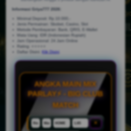
Informasi Griya777 2026:
Minimal Deposit: Rp.10.000,-
Jenis Permainan: Sbobet, Casino, Slot
Metode Pembayaran: Bank, QRIS, E-Wallet
Mata Uang: IDR (Indonesian Rupiah)
Jam Operasional: 24 Jam Online
Rating: ⭐⭐⭐⭐⭐
Daftar Disini:
Klik Disini
ANGKA MAIN MIX
PARLAY⚡ - BIG CLUB
MATCH
×