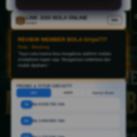
LINK JUDI BOLA ONLINE
Info
Verified
REVIEW MEMBER BOLA Griya777
Agung - Tandem
"Proses login sangat cepat dan tampilannya mudah
digunakan. Saya juga selalu mendapatkan informasi
terbaru mengenai pertandingan sepak bola dunia."
PROMO & FITUR GRIYA777
HDC
HT/FT
Correct Score
3x
Rp 6.929.700 / bln
6x
Rp 3.464.900 / bln