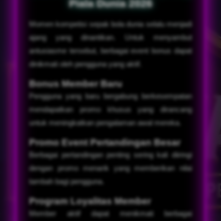
Piala Dunia 2026
Momen kompetisi sepak bola dunia selalu menjadi
ajang yang dinantikan. Untuk menyambut
antusiasme tersebut, berbagai event bonus dapat
dinikmati oleh pengguna yang aktif.
Bonus Member Baru
Pengguna yang baru bergabung berkesempatan
mendapatkan promo khusus yang dirancang
untuk meningkatkan pengalaman awal mereka.
Promo Event Pertandingan Besar
Berbagai pertandingan penting sering kali diiringi
dengan promo menarik yang memberikan nilai
tambah bagi pengguna.
Program Loyalitas Member
Member aktif dapat menikmati berbagai