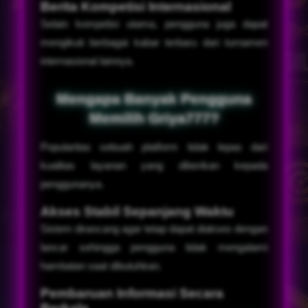
Berita Kompetisi Internasional
Selain kompetisi utama, pengguna juga dapat
mengikuti berbagai kabar terbaru dari turnamen
internasional lainnya.
Mengapa Banyak Pengguna
Memilih Griya777?
Popularitas sebuah platform tidak lepas dari
kualitas layanan yang diberikan kepada
penggunanya.
Akses Stabil Sepanjang Waktu
Sistem dirancang agar tetap dapat diakses dengan
lancar sehingga pengguna tidak mengalami
hambatan saat dibutuhkan.
Pembaruan Informasi Secara