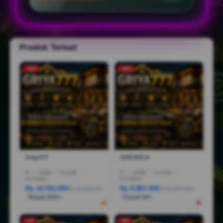
Produk Terkait
-10%
-18%
Griya777
JUDI BOLA
I5
|
16GB
|
512GB
|
I7
|
16GB
|
512GB
|
RTX3050
RTX5050
Rp 18.555.000
Rp 8.887.000
Rp 28.888.000
Rp 36.887.000
Terjual 200+
Terjual 20+
-1%
-3%