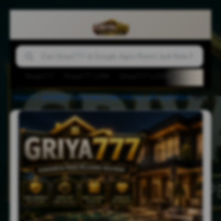
Griya777
Griya777 LINK
Griya777 LOGIN
AGEN BOLA
Griya777
-
JUDI BOLA
-
AGEN BOLA
-
MIX PARLAY
-
LINK JUDI BOLA
-
GRIYA777 Game Spektakuler Starlight Princess Hari Ini