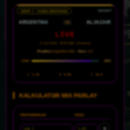
GRUP J · JUARA BERTAHAN
ARGENTINA
ALJAZAIR
VS
LIVE
17 Juni 2026 · 08:00 WIB · Arrowhead
Prediksi:
Argentina Win ·
Skor:
4-0
88%
CONF
1
1.30
X
6.50
2
18.0
KALKULATOR MIX PARLAY
PERTANDINGAN
ODDS
✕