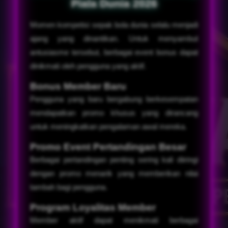
Piala Dunia 2026
Momen kompetisi sepak bola dunia selalu menjadi
ajang yang dinantikan. Untuk menyambut
antusiasme tersebut, berbagai event bonus dapat
dinikmati oleh pengguna yang aktif.
Bonus Member Baru
Pengguna yang baru bergabung berkesempatan
mendapatkan promo khusus yang dirancang
untuk meningkatkan pengalaman awal mereka.
Promo Event Pertandingan Besar
Berbagai pertandingan penting sering kali diiringi
dengan promo menarik yang memberikan nilai
tambah bagi pengguna.
Program Loyalitas Member
Member aktif dapat menikmati berbagai