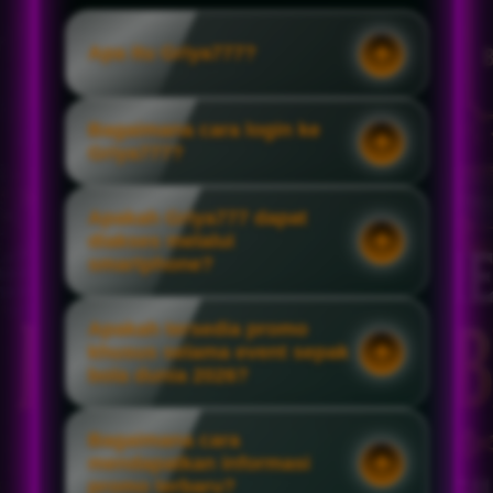
Apa itu Griya777?
Bagaimana cara login ke
Griya777?
Apakah Griya777 dapat
diakses melalui
smartphone?
Apakah tersedia promo
khusus selama event sepak
bola dunia 2026?
Bagaimana cara
mendapatkan informasi
promo terbaru?