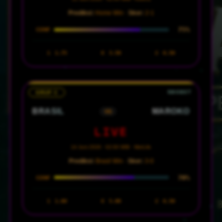
Prediksi:
Home Win ·
Skor:
2-1
75%
CONF
1
1.75
X
3.50
2
6.50
GRUP C
BRASIL
MAROKO
VS
LIVE
14 Juni 2026 · 02:00 WIB · MetLife
Prediksi:
Brasil Win ·
Skor:
3-0
70%
CONF
1
1.60
X
5.00
2
6.50