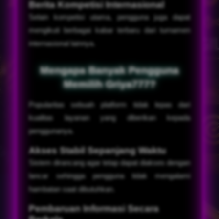
Berita Kompetisi Internasional
Selain kompetisi utama, pengguna juga dapat
mengikuti berbagai kabar terbaru dari turnamen
internasional lainnya.
Mengapa Banyak Pengguna
Memilih Griya777?
Popularitas sebuah platform tidak lepas dari
kualitas layanan yang diberikan kepada
penggunanya.
Akses Stabil Sepanjang Waktu
Sistem dirancang agar tetap dapat diakses dengan
lancar sehingga pengguna tidak mengalami
hambatan saat dibutuhkan.
Pembaruan Informasi Secara