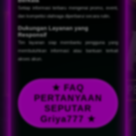
Berkala
Setiap informasi terbaru mengenai promo, event,
dan kompetisi olahraga diperbarui secara rutin.
Dukungan Layanan yang
Responsif
Tim layanan siap membantu pengguna yang
membutuhkan informasi atau bantuan terkait
akses akun.
★ FAQ
PERTANYAAN
SEPUTAR
Griya777 ★