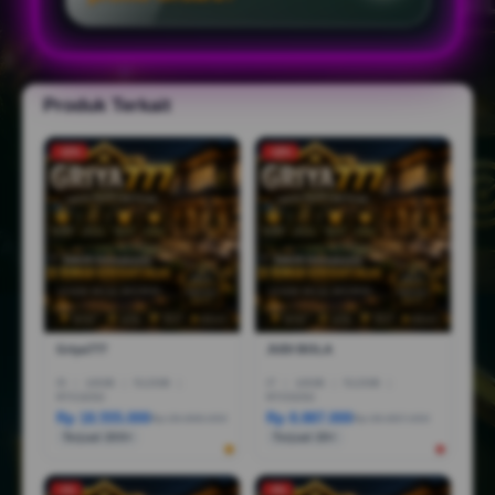
Produk Terkait
-10%
-18%
Griya777
JUDI BOLA
I5
|
16GB
|
512GB
|
I7
|
16GB
|
512GB
|
RTX3050
RTX5050
Rp 18.555.000
Rp 8.887.000
Rp 28.888.000
Rp 36.887.000
Terjual 200+
Terjual 20+
-1%
-3%