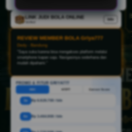
LINK JUDI BOLA ONLINE
Info
Verified
REVIEW MEMBER BOLA Griya777
Agung - Tandem
"Proses login sangat cepat dan tampilannya mudah
digunakan. Saya juga selalu mendapatkan informasi
terbaru mengenai pertandingan sepak bola dunia."
PROMO & FITUR GRIYA777
HDC
HT/FT
Correct Score
3x
Rp 6.929.700 / bln
6x
Rp 3.464.900 / bln