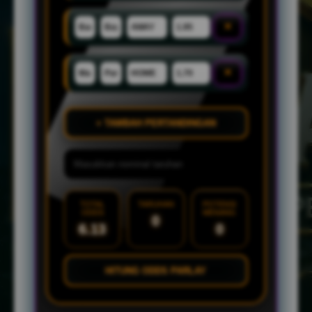
×
×
+ TAMBAH PERTANDINGAN
TOTAL
TARUHAN
POTENSI
ODDS
MENANG
0
6.13
0
HITUNG ODDS PARLAY