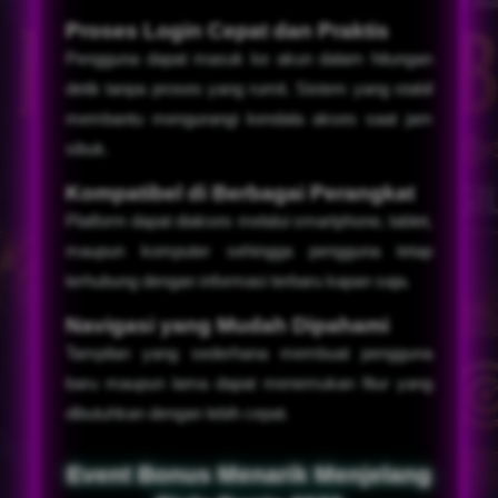
Proses Login Cepat dan Praktis
Pengguna dapat masuk ke akun dalam hitungan
detik tanpa proses yang rumit. Sistem yang stabil
membantu mengurangi kendala akses saat jam
sibuk.
Kompatibel di Berbagai Perangkat
Platform dapat diakses melalui smartphone, tablet,
maupun komputer sehingga pengguna tetap
terhubung dengan informasi terbaru kapan saja.
Navigasi yang Mudah Dipahami
Tampilan yang sederhana membuat pengguna
baru maupun lama dapat menemukan fitur yang
dibutuhkan dengan lebih cepat.
Event Bonus Menarik Menjelang