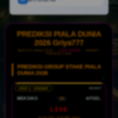
12x
Rp 1.732.500 / bln
PREDIKSI PIALA DUNIA
2026 Griya777
MATCH ANALYSIS ·
LIVE ODDS
· SMART
PREDICTION
PREDIKSI GROUP STAKE PIALA
DUNIA 2026
GRUP A · OPENING
MEKSIKO
AFSEL
VS
LIVE
12 Juni 2026 · 02:00 WIB · Azteca