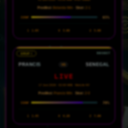
Prediksi:
Belanda Win ·
Skor:
2-1
65%
CONF
1
1.65
X
3.80
2
5.00
GRUP I
PRANCIS
SENEGAL
VS
LIVE
17 Juni 2026 · 02:00 WIB · MetLife NY
Prediksi:
Prancis Win ·
Skor:
2-0
78%
CONF
1
1.45
X
4.20
2
7.00