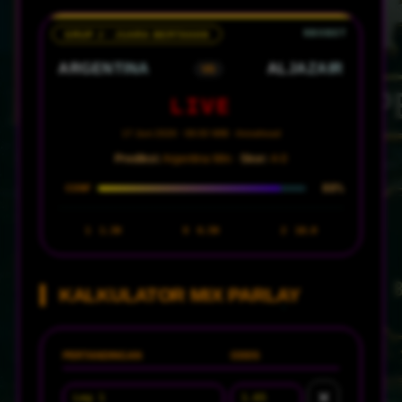
GRUP J · JUARA BERTAHAN
ARGENTINA
ALJAZAIR
VS
LIVE
17 Juni 2026 · 08:00 WIB · Arrowhead
Prediksi:
Argentina Win ·
Skor:
4-0
88%
CONF
1
1.30
X
6.50
2
18.0
KALKULATOR MIX PARLAY
PERTANDINGAN
ODDS
✕