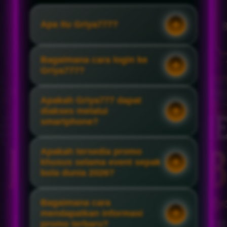
Apa itu Griya777?
Bagaimana cara login ke
Griya777?
Apakah Griya777 dapat
diakses melalui
smartphone?
Apakah tersedia promo
khusus selama event sepak
bola dunia 2026?
Bagaimana cara
mendapatkan informasi
promo terbaru?