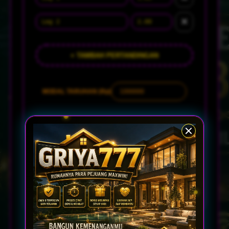
✕
+ TAMBAH PERTANDINGAN
MODAL TARUHAN (Rp)
Jumlah Leg
2
Total Odds
3.30
POTENSI MENANG
Rp 330.000
Profit Bersih
Rp 230.000