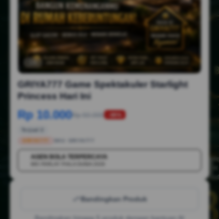
1/6
GRIYA777 Game Spektakuler Starlight
Princess Hari Ini
Rp 10.000
Rp 50.000
-88%
Terjual 2
GRIYA777
SKU:
GRIYA777
AGEN BOLA TERPERCAYA
💳
MIX PARLAY PIALA DUNIA 2026
Bandingkan Produk
Bandingkan hingga 5 produk dengan bantuan AI