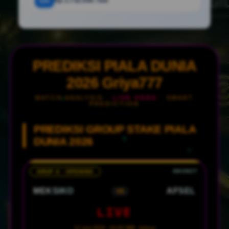
12x
Rp 1.732.500 / bln
PREDIKSI PIALA DUNIA
2026 Griya777
MATCH ANALYSIS ·
LIVE ODDS
· SMART
PREDICTION
PREDIKSI GROUP STAKE PIALA
DUNIA 2026
GRUP A · OPENING
MEKSIKO
AFSEL
VS
LIVE
12 Juni 2026 · 02:00 WIB · Azteca