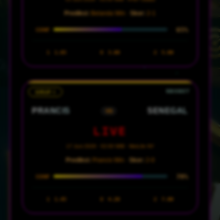
Prediksi:
Belanda Win ·
Skor:
2-1
65%
CONF
1
1.65
X
3.80
2
5.00
GRUP I
PRANCIS
SENEGAL
VS
LIVE
17 Juni 2026 · 02:00 WIB · MetLife NY
Prediksi:
Prancis Win ·
Skor:
2-0
78%
CONF
1
1.45
X
4.20
2
7.00