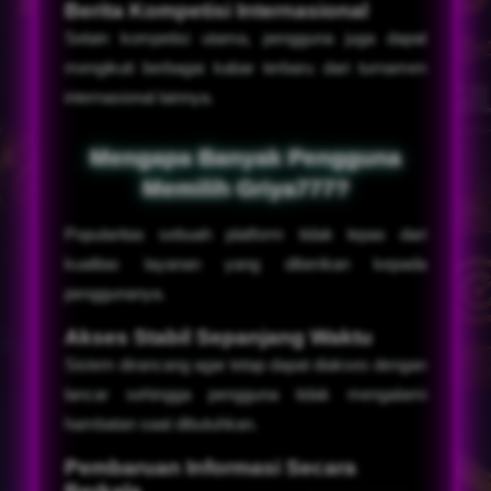
Berita Kompetisi Internasional
Selain kompetisi utama, pengguna juga dapat
mengikuti berbagai kabar terbaru dari turnamen
internasional lainnya.
Mengapa Banyak Pengguna
Memilih Griya777?
Popularitas sebuah platform tidak lepas dari
kualitas layanan yang diberikan kepada
penggunanya.
Akses Stabil Sepanjang Waktu
Sistem dirancang agar tetap dapat diakses dengan
lancar sehingga pengguna tidak mengalami
hambatan saat dibutuhkan.
Pembaruan Informasi Secara