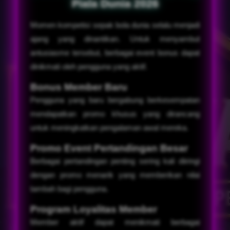
Piala Dunia 2026
Momen kompetisi sepak bola dunia selalu menjadi
ajang yang dinantikan. Untuk menyambut
antusiasme tersebut, berbagai event bonus dapat
dinikmati oleh pengguna yang aktif.
Bonus Member Baru
Pengguna yang baru bergabung berkesempatan
mendapatkan promo khusus yang dirancang
untuk meningkatkan pengalaman awal mereka.
Promo Event Pertandingan Besar
Berbagai pertandingan penting sering kali diiringi
dengan promo menarik yang memberikan nilai
tambah bagi pengguna.
Program Loyalitas Member
Member aktif dapat menikmati berbagai