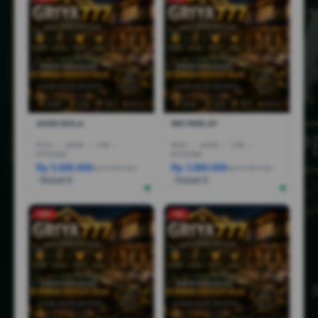
AGEN BOLA
MIX PARLAY
R7AI
|
16GB
|
1TB
|
R5AI
|
16GB
|
1TB
|
RTX5060
RTX5060
Rp 5.600.000
Rp 3.800.000
Rp 6.600.000
Rp 6.799.000
Terjual 6
Terjual 5
-25%
-5%