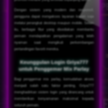
Dengan sistem yang modern dan responsif,
pengguna dapat mengakses layanan kapan saja
melalui perangkat desktop maupun mobile. Selain
itu, berbagai fitur yang disediakan membantu
pemain mendapatkan pengalaman yang lebih
nyaman saat mengikuti perkembangan
pertandingan favorit mereka.
Keunggulan Login Griya777
untuk Penggemar Mix Parlay
Bagi penggemar mix parlay, kemudahan akses
menjadi salah satu faktor penting. Griya777
menghadirkan sistem login yang dirancang untuk
memberikan kenyamanan maksimal kepada
seluruh pemain.