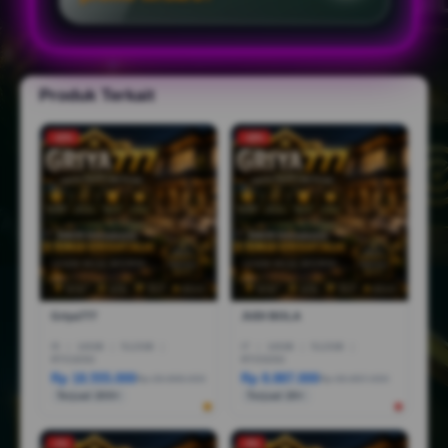
Produk Terkait
-10%
-18%
Griya777
JUDI BOLA
I5
|
16GB
|
512GB
|
I7
|
16GB
|
512GB
|
RTX3050
RTX5050
Rp 18.555.000
Rp 8.887.000
Rp 28.888.000
Rp 36.887.000
Terjual 200+
Terjual 20+
-1%
-3%