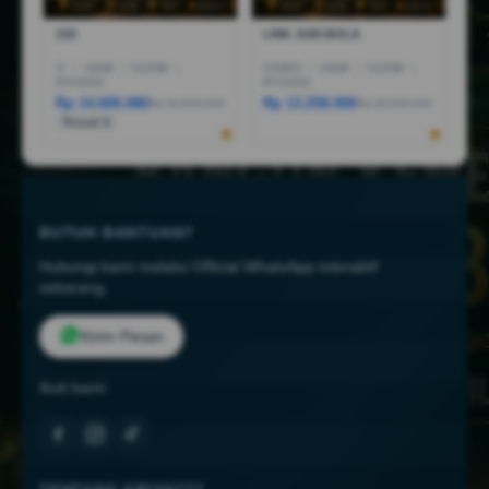
1X2
LINK JUDI BOLA
I7
|
16GB
|
512GB
|
CORE5
|
16GB
|
512GB
|
RTX5050
RTX4050
Rp 14.600.080
Rp 13.258.000
Rp 44.999.000
Rp 18.258.000
Terjual 6
BUTUH BANTUAN?
Hubungi kami melalui Official WhatsApp interaktif
sekarang.
Kirim Pesan
Ikuti kami: