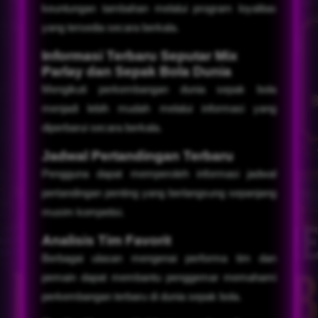
keuntungan tambahan melalui program loyalitas
yang tersedia secara berkala.
Informasi Terbaru Seputar Mix
Parlay dan Sepak Bola Dunia
Mengikuti perkembangan dunia sepak bola
menjadi lebih mudah melalui informasi yang
diperbarui secara berkala.
Jadwal Pertandingan Terbaru
Pengguna dapat memperoleh informasi jadwal
pertandingan penting yang berlangsung sepanjang
musim kompetisi.
Analisis Tim Favorit
Berbagai ulasan mengenai performa tim dan
pemain dapat membantu penggemar memahami
perkembangan terbaru di dunia sepak bola.