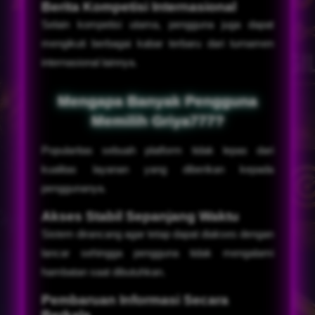
Berita Kompetisi Internasional
Selain kompetisi utama, pengguna juga dapat
mengikuti berbagai kabar terbaru dari turnamen
internasional lainnya.
Mengapa Banyak Pengguna
Memilih Griya777?
Popularitas sebuah platform tidak lepas dari
kualitas layanan yang diberikan kepada
penggunanya.
Akses Stabil Sepanjang Waktu
Sistem dirancang agar tetap dapat diakses dengan
lancar sehingga pengguna tidak mengalami
hambatan saat dibutuhkan.
Pembaruan Informasi Secara