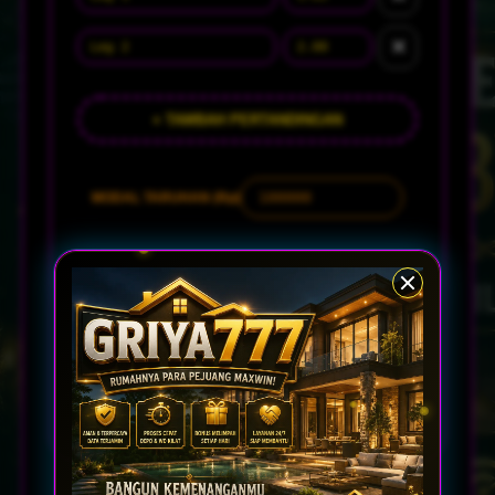
✕
+ TAMBAH PERTANDINGAN
MODAL TARUHAN (Rp)
Jumlah Leg
2
Total Odds
3.30
POTENSI MENANG
Rp 330.000
Profit Bersih
Rp 230.000