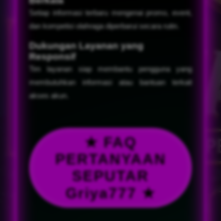
Berkala
Setiap informasi terbaru mengenai promo, event,
dan kompetisi olahraga diperbarui secara rutin.
Dukungan Layanan yang
Responsif
Tim layanan siap membantu pengguna yang
membutuhkan informasi atau bantuan terkait
akses akun.
★ FAQ
PERTANYAAN
SEPUTAR
Griya777 ★