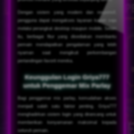
Dengan sistem yang modern dan responsif,
pengguna dapat mengakses layanan kapan saja
melalui perangkat desktop maupun mobile. Selain
itu, berbagai fitur yang disediakan membantu
pemain mendapatkan pengalaman yang lebih
nyaman saat mengikuti perkembangan
pertandingan favorit mereka.
Keunggulan Login Griya777
untuk Penggemar Mix Parlay
Bagi penggemar mix parlay, kemudahan akses
menjadi salah satu faktor penting. Griya777
menghadirkan sistem login yang dirancang untuk
memberikan kenyamanan maksimal kepada
seluruh pemain.