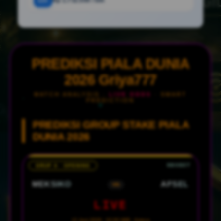
12x
Rp 1.732.500 / bln
PREDIKSI PIALA DUNIA
2026 Griya777
MATCH ANALYSIS ·
LIVE ODDS
· SMART
PREDICTION
PREDIKSI GROUP STAKE PIALA
DUNIA 2026
GRUP A · OPENING
MEKSIKO
AFSEL
VS
LIVE
12 Juni 2026 · 02:00 WIB · Azteca