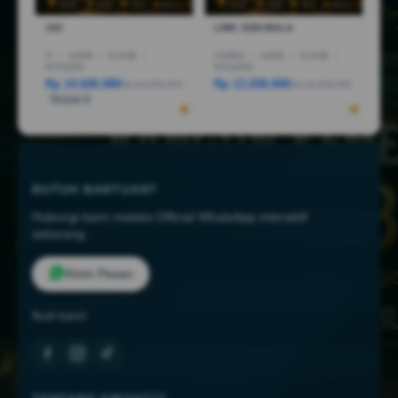
1X2
LINK JUDI BOLA
I7
|
16GB
|
512GB
|
CORE5
|
16GB
|
512GB
|
RTX5050
RTX4050
Rp 14.600.080
Rp 13.258.000
Rp 44.999.000
Rp 18.258.000
Terjual 6
BUTUH BANTUAN?
Hubungi kami melalui Official WhatsApp interaktif
sekarang.
Kirim Pesan
Ikuti kami: