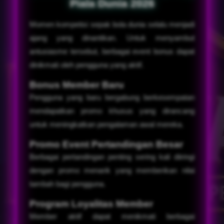
Piala Dunia 2026
Momen kompetisi sepak bola dunia selalu menjadi
ajang yang dinantikan. Untuk menyambut
antusiasme tersebut, berbagai event bonus dapat
dinikmati oleh pengguna yang aktif.
Bonus Member Baru
Pengguna yang baru bergabung berkesempatan
mendapatkan promo khusus yang dirancang
untuk meningkatkan pengalaman awal mereka.
Promo Event Pertandingan Besar
Berbagai pertandingan penting sering kali diiringi
dengan promo menarik yang memberikan nilai
tambah bagi pengguna.
Program Loyalitas Member
Member aktif dapat menikmati berbagai