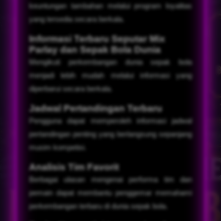
keuntungan tambahan melalui program loyalitas
yang tersedia secara berkala.
Informasi Terbaru Seputar Mix
Parlay dan Sepak Bola Dunia
Mengikuti perkembangan dunia sepak bola
menjadi lebih mudah melalui informasi yang
diperbarui secara berkala.
Jadwal Pertandingan Terbaru
Pengguna dapat memperoleh informasi jadwal
pertandingan penting yang berlangsung sepanjang
musim kompetisi.
Analisis Tim Favorit
Berbagai ulasan mengenai performa tim dan
pemain dapat membantu penggemar memahami
perkembangan terbaru di dunia sepak bola.