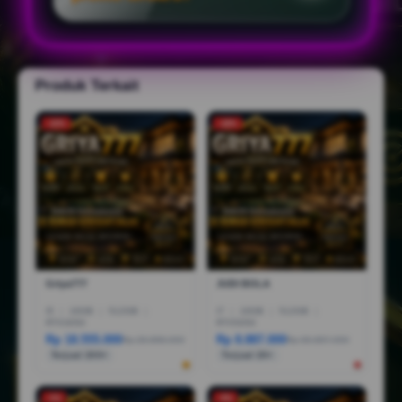
Produk Terkait
-10%
-18%
Griya777
JUDI BOLA
I5
|
16GB
|
512GB
|
I7
|
16GB
|
512GB
|
RTX3050
RTX5050
Rp 18.555.000
Rp 8.887.000
Rp 28.888.000
Rp 36.887.000
Terjual 200+
Terjual 20+
-1%
-3%