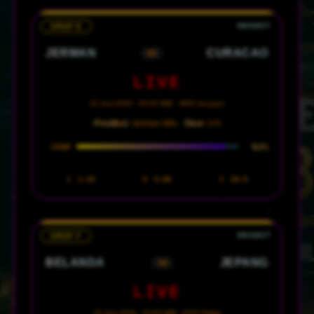
GRUP E
JERMAN
CURACAO
VS
LIVE
15 Juni 2026 · 00:00 WIB · NRG Houston
Prediksi:
Jerman Win ·
Skor:
3-0
92%
CONF
1
1.28
X
8.00
2
20.0
GRUP F
BELANDA
JEPANG
VS
LIVE
15 Juni 2026 · 03:00 WIB · AT&T Dallas