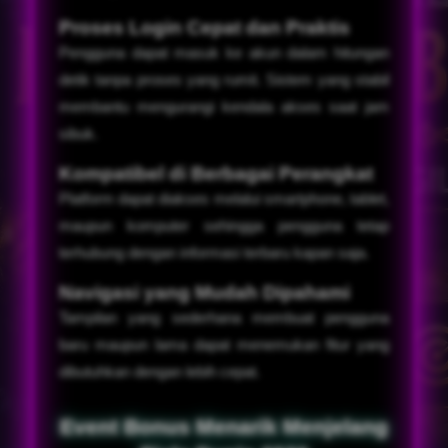
Proses Login Cepat dan Praktis
Pengguna dapat masuk ke akun dalam hitungan
detik tanpa proses yang rumit. Sistem yang stabil
membantu mengurangi kendala akses saat jam
sibuk.
Kompatibel di Berbagai Perangkat
Platform dapat diakses melalui smartphone, tablet,
maupun komputer sehingga pengguna tetap
terhubung dengan informasi terbaru kapan saja.
Navigasi yang Mudah Dipahami
Tampilan yang sederhana membuat pengguna
baru maupun lama dapat menemukan fitur yang
dibutuhkan dengan lebih cepat.
Event Bonus Menarik Menjelang