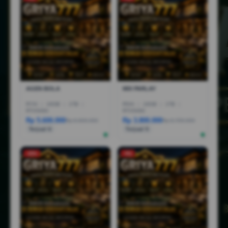
AGEN BOLA
MIX PARLAY
R7AI
|
16GB
|
1TB
|
R5AI
|
16GB
|
1TB
|
RTX5060
RTX5060
Rp 5.600.000
Rp 3.800.000
Rp 6.600.000
Rp 6.799.000
Terjual 6
Terjual 5
-25%
-5%