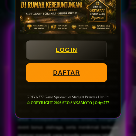
AGEN PIALA DUNIA &
Griya777
© 2026
GRIYA777 Game Spektakuler
Starlight Princess Hari Ini
LOGIN
Sepak bola selalu menjadi olahraga yang paling
dinantikan oleh para penggemar di seluruh dunia.
DAFTAR
Menjelang kompetisi sepak bola dunia 2026,
berbagai promo dan event bonus mulai hadir untuk
memberikan pengalaman yang lebih menarik bagi
GRIYA777 Game Spektakuler Starlight Princess Hari Ini
para pecinta olahraga.
Griya777
menyediakan
© COPYRIGHT 2026 SEO SAKAMOTO | Griya777
akses login cepat yang memudahkan pengguna
untuk mendapatkan informasi terbaru, mengikuti
event bonus olahraga, serta menikmati berbagai
promosi menarik yang tersedia sepanjang tahun.