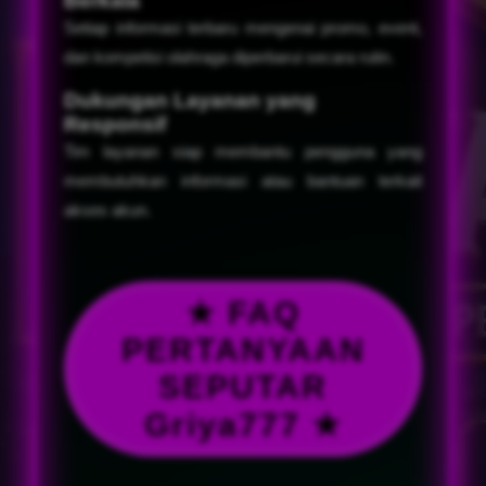
Berkala
Setiap informasi terbaru mengenai promo, event,
dan kompetisi olahraga diperbarui secara rutin.
Dukungan Layanan yang
Responsif
Tim layanan siap membantu pengguna yang
membutuhkan informasi atau bantuan terkait
akses akun.
★ FAQ
PERTANYAAN
SEPUTAR
Griya777 ★