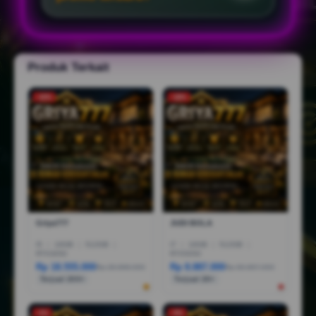
Produk Terkait
-10%
-18%
Griya777
JUDI BOLA
I5
|
16GB
|
512GB
|
I7
|
16GB
|
512GB
|
RTX3050
RTX5050
Rp 18.555.000
Rp 8.887.000
Rp 28.888.000
Rp 36.887.000
Terjual 200+
Terjual 20+
-1%
-3%