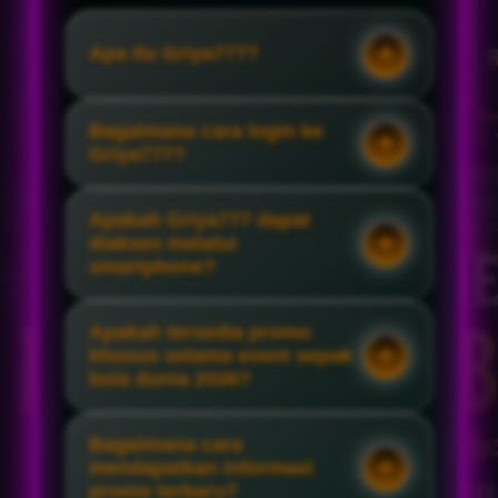
Apa itu Griya777?
Bagaimana cara login ke
Griya777?
Apakah Griya777 dapat
diakses melalui
smartphone?
Apakah tersedia promo
khusus selama event sepak
bola dunia 2026?
Bagaimana cara
mendapatkan informasi
promo terbaru?