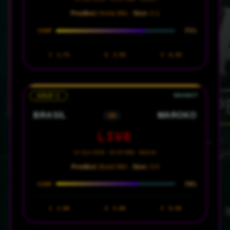
Prediksi:
Home Win ·
Skor:
2-1
75%
CONF
1
1.75
X
3.50
2
6.50
GRUP C
BRASIL
MAROKO
VS
LIVE
14 Juni 2026 · 02:00 WIB · MetLife
Prediksi:
Brasil Win ·
Skor:
3-0
70%
CONF
1
1.60
X
5.00
2
6.50