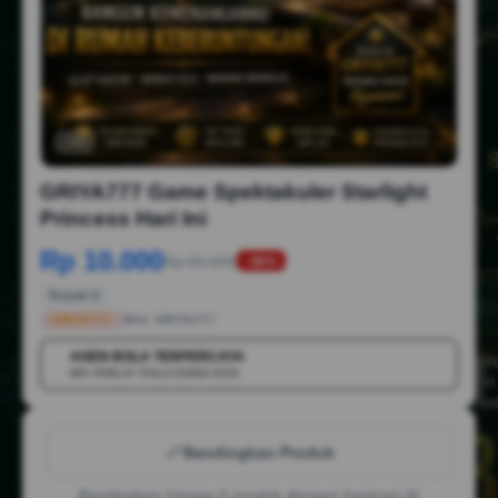
1/6
GRIYA777 Game Spektakuler Starlight
Princess Hari Ini
Rp 10.000
Rp 50.000
-88%
Terjual 2
GRIYA777
SKU:
GRIYA777
AGEN BOLA TERPERCAYA
💳
MIX PARLAY PIALA DUNIA 2026
Bandingkan Produk
Bandingkan hingga 5 produk dengan bantuan AI