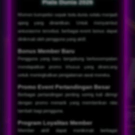
Piala Dunia 2026
Momen kompetisi sepak bola dunia selalu menjadi
ajang yang dinantikan. Untuk menyambut
antusiasme tersebut, berbagai event bonus dapat
dinikmati oleh pengguna yang aktif.
Bonus Member Baru
Pengguna yang baru bergabung berkesempatan
mendapatkan promo khusus yang dirancang
untuk meningkatkan pengalaman awal mereka.
Promo Event Pertandingan Besar
Berbagai pertandingan penting sering kali diiringi
dengan promo menarik yang memberikan nilai
tambah bagi pengguna.
Program Loyalitas Member
Member aktif dapat menikmati berbagai