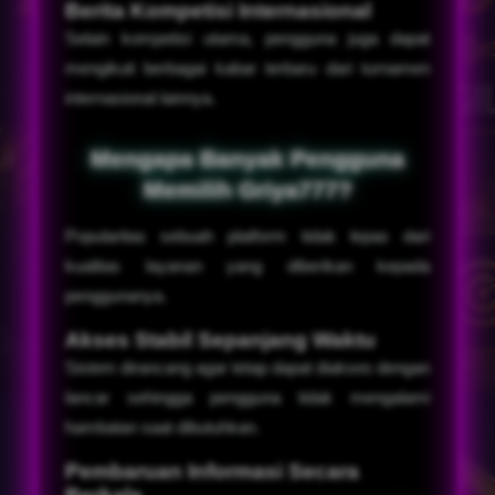
Berita Kompetisi Internasional
Selain kompetisi utama, pengguna juga dapat
mengikuti berbagai kabar terbaru dari turnamen
internasional lainnya.
Mengapa Banyak Pengguna
Memilih Griya777?
Popularitas sebuah platform tidak lepas dari
kualitas layanan yang diberikan kepada
penggunanya.
Akses Stabil Sepanjang Waktu
Sistem dirancang agar tetap dapat diakses dengan
lancar sehingga pengguna tidak mengalami
hambatan saat dibutuhkan.
Pembaruan Informasi Secara