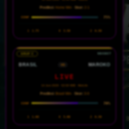
Prediksi:
Home Win ·
Skor:
2-1
75%
CONF
1
1.75
X
3.50
2
6.50
GRUP C
BRASIL
MAROKO
VS
LIVE
14 Juni 2026 · 02:00 WIB · MetLife
Prediksi:
Brasil Win ·
Skor:
3-0
70%
CONF
1
1.60
X
5.00
2
6.50