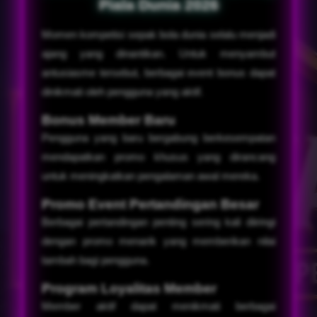
Piala Dunia 2026
Momen kompetisi sepak bola dunia selalu menjadi
ajang yang dinantikan. Untuk menyambut
antusiasme tersebut, berbagai event bonus dapat
dinikmati oleh pengguna yang aktif.
Bonus Member Baru
Pengguna yang baru bergabung berkesempatan
mendapatkan promo khusus yang dirancang
untuk meningkatkan pengalaman awal mereka.
Promo Event Pertandingan Besar
Berbagai pertandingan penting sering kali diiringi
dengan promo menarik yang memberikan nilai
tambah bagi pengguna.
Program Loyalitas Member
Member aktif dapat menikmati berbagai