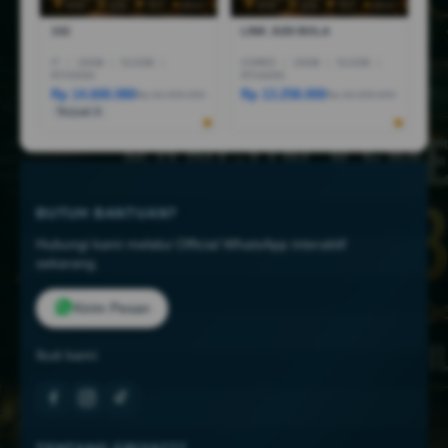
1X2
LINK JUDI BOLA
I7
|
16GB
|
512GB
|
CORE5
|
16GB
|
512GB
|
RTX5050
RTX4050
Rp 14.600.080
Rp 13.258.000
Rp 44.999.000
Rp 18.258.000
Terjual 6
BUTUH BANTUAN?
Hubungi kami melalui Official WhatsApp interaktif
sekarang.
Kirim Pesan
Ikuti kami: