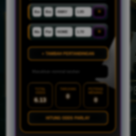
×
×
+ TAMBAH PERTANDINGAN
TOTAL
TARUHAN
POTENSI
ODDS
MENANG
0
6.13
0
HITUNG ODDS PARLAY