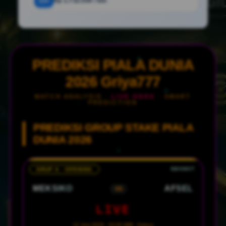
12x
Rp 1.732.500 / bln
PREDIKSI PIALA DUNIA
2026 Griya777
MATCH ANALYSIS ·
LIVE ODDS
· SMART
PREDICTION
PREDIKSI GROUP STAKE PIALA
DUNIA 2026
GRUP A · OPENING
MEKSIKO
AFSEL
VS
LIVE
12 Juni 2026 · 02:00 WIB · Azteca