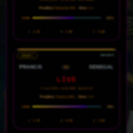
Prediksi:
Belanda Win ·
Skor:
2-1
65%
CONF
1
1.65
X
3.80
2
5.00
GRUP I
PRANCIS
SENEGAL
VS
LIVE
17 Juni 2026 · 02:00 WIB · MetLife NY
Prediksi:
Prancis Win ·
Skor:
2-0
78%
CONF
1
1.45
X
4.20
2
7.00