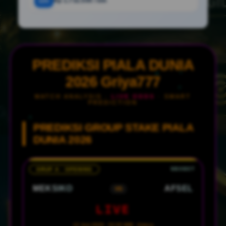
12x
Rp 1.732.500 / bln
PREDIKSI PIALA DUNIA
2026 Griya777
MATCH ANALYSIS ·
LIVE ODDS
· SMART
PREDICTION
PREDIKSI GROUP STAKE PIALA
DUNIA 2026
GRUP A · OPENING
MEKSIKO
AFSEL
VS
LIVE
12 Juni 2026 · 02:00 WIB · Azteca