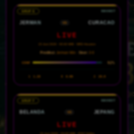
GRUP E
JERMAN
CURACAO
VS
LIVE
15 Juni 2026 · 00:00 WIB · NRG Houston
Prediksi:
Jerman Win ·
Skor:
3-0
92%
CONF
1
1.28
X
8.00
2
20.0
GRUP F
BELANDA
JEPANG
VS
LIVE
15 Juni 2026 · 03:00 WIB · AT&T Dallas