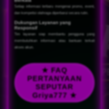
Berkala
Setiap informasi terbaru mengenai promo, event,
dan kompetisi olahraga diperbarui secara rutin.
Dukungan Layanan yang
Responsif
Tim layanan siap membantu pengguna yang
membutuhkan informasi atau bantuan terkait
akses akun.
★ FAQ
PERTANYAAN
SEPUTAR
Griya777 ★