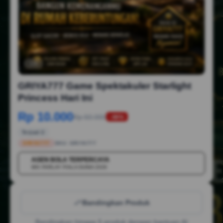
1/6
GRIYA777 Game Spektakuler Starlight
Princess Hari Ini
Rp 10.000
Rp 50.000
-88%
Terjual 2
GRIYA777
SKU:
GRIYA777
AGEN BOLA TERPERCAYA
💳
MIX PARLAY PIALA DUNIA 2026
Bandingkan Produk
Bandingkan hingga 5 produk dengan bantuan AI