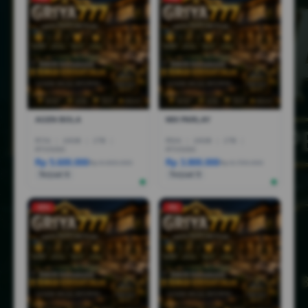
AGEN BOLA
MIX PARLAY
R7AI
|
16GB
|
1TB
|
R5AI
|
16GB
|
1TB
|
RTX5060
RTX5060
Rp 5.600.000
Rp 3.800.000
Rp 6.600.000
Rp 6.799.000
Terjual 6
Terjual 5
-25%
-5%