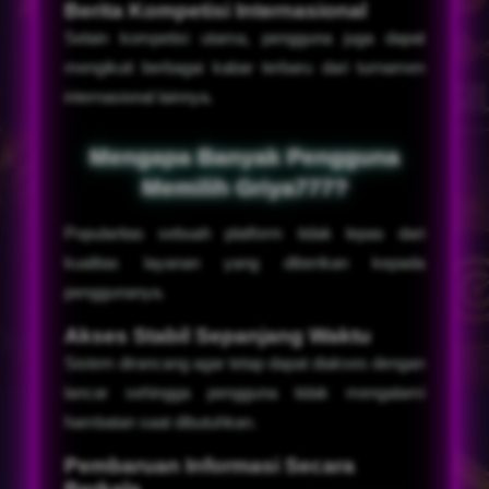
Berita Kompetisi Internasional
Selain kompetisi utama, pengguna juga dapat
mengikuti berbagai kabar terbaru dari turnamen
internasional lainnya.
Mengapa Banyak Pengguna
Memilih Griya777?
Popularitas sebuah platform tidak lepas dari
kualitas layanan yang diberikan kepada
penggunanya.
Akses Stabil Sepanjang Waktu
Sistem dirancang agar tetap dapat diakses dengan
lancar sehingga pengguna tidak mengalami
hambatan saat dibutuhkan.
Pembaruan Informasi Secara