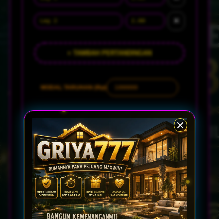
✕
+ TAMBAH PERTANDINGAN
MODAL TARUHAN (Rp)
Jumlah Leg
2
Total Odds
3.30
POTENSI MENANG
Rp 330.000
Profit Bersih
Rp 230.000