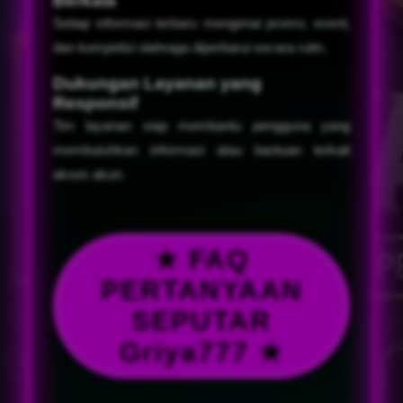
Berkala
Setiap informasi terbaru mengenai promo, event,
dan kompetisi olahraga diperbarui secara rutin.
Dukungan Layanan yang
Responsif
Tim layanan siap membantu pengguna yang
membutuhkan informasi atau bantuan terkait
akses akun.
★ FAQ
PERTANYAAN
SEPUTAR
Griya777 ★