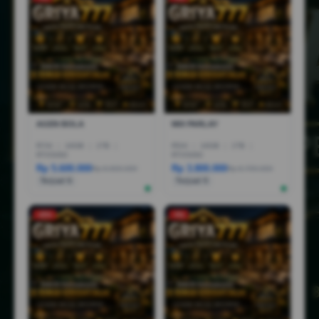
AGEN BOLA
MIX PARLAY
R7AI
|
16GB
|
1TB
|
R5AI
|
16GB
|
1TB
|
RTX5060
RTX5060
Rp 5.600.000
Rp 3.800.000
Rp 6.600.000
Rp 6.799.000
Terjual 6
Terjual 5
-25%
-5%