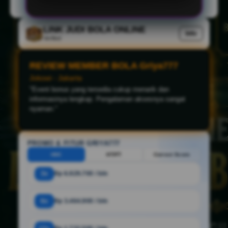
LINK JUDI BOLA ONLINE
Info
Verified
REVIEW MEMBER BOLA Griya777
Dedy - Bandung
"Saya suka karena bisa mengakses platform melalui
smartphone kapan saja. Navigasinya sederhana dan
mudah dipahami."
PROMO & FITUR GRIYA777
HDC
HT/FT
Correct Score
3x
Rp 6.929.700 / bln
6x
Rp 3.464.900 / bln