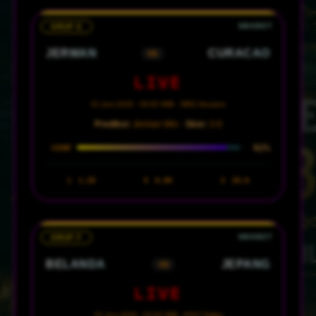
GRUP E
JERMAN
CURACAO
VS
LIVE
15 Juni 2026 · 00:00 WIB · NRG Houston
Prediksi:
Jerman Win ·
Skor:
3-0
92%
CONF
1
1.28
X
8.00
2
20.0
GRUP F
BELANDA
JEPANG
VS
LIVE
15 Juni 2026 · 03:00 WIB · AT&T Dallas