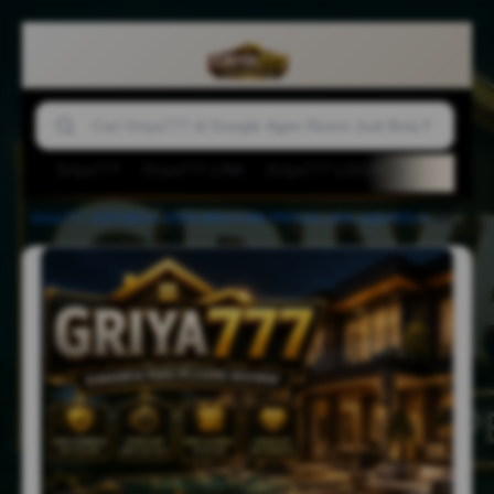
Griya777
Griya777 LINK
Griya777 LOGIN
AGEN BOLA
Griya777
-
JUDI BOLA
-
AGEN BOLA
-
MIX PARLAY
-
LINK JUDI BOLA
-
GRIYA777 Game Spektakuler Starlight Princess Hari Ini