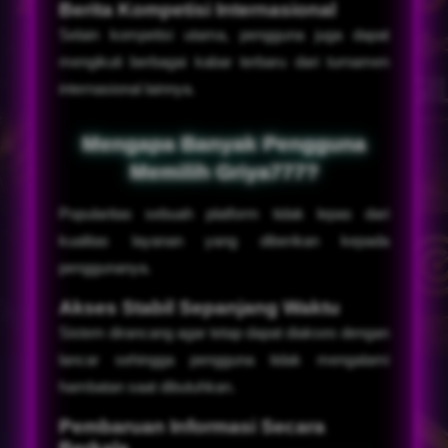
Berita Kompetisi Internasional
Selain kompetisi utama, pengguna juga dapat
mengikuti berbagai kabar terbaru dari turnamen
internasional lainnya.
Mengapa Banyak Pengguna
Memilih Griya777?
Popularitas sebuah platform tidak lepas dari
kualitas layanan yang diberikan kepada
penggunanya.
Akses Stabil Sepanjang Waktu
Sistem dirancang agar tetap dapat diakses dengan
lancar sehingga pengguna tidak mengalami
hambatan saat dibutuhkan.
Pembaruan Informasi Secara