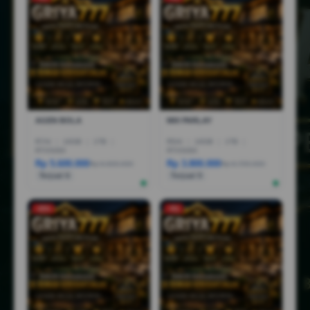
AGEN BOLA
MIX PARLAY
R7AI
|
16GB
|
1TB
|
R5AI
|
16GB
|
1TB
|
RTX5060
RTX5060
Rp 5.600.000
Rp 3.800.000
Rp 6.600.000
Rp 6.799.000
Terjual 6
Terjual 5
-25%
-5%