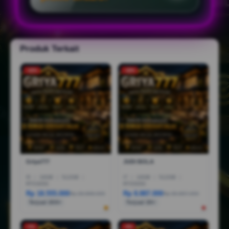
Produk Terkait
-10%
-18%
Griya777
JUDI BOLA
I5
|
16GB
|
512GB
|
I7
|
16GB
|
512GB
|
RTX3050
RTX5050
Rp 18.555.000
Rp 8.887.000
Rp 28.888.000
Rp 36.887.000
Terjual 200+
Terjual 20+
-1%
-3%