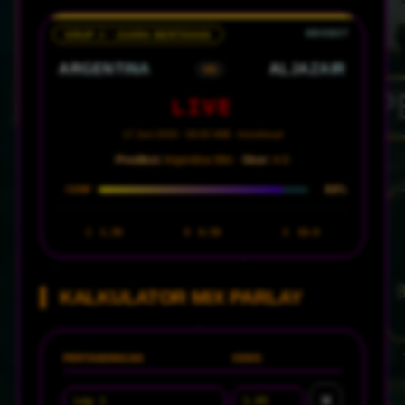
GRUP J · JUARA BERTAHAN
ARGENTINA
ALJAZAIR
VS
LIVE
17 Juni 2026 · 08:00 WIB · Arrowhead
Prediksi:
Argentina Win ·
Skor:
4-0
88%
CONF
1
1.30
X
6.50
2
18.0
KALKULATOR MIX PARLAY
PERTANDINGAN
ODDS
✕