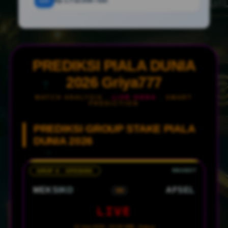
12x
Rp 1.732.500 / bln
PREDIKSI PIALA DUNIA
2026 Griya777
MATCH ANALYSIS ·
LIVE ODDS
· SMART
PREDICTION
PREDIKSI GROUP STAKE PIALA
DUNIA 2026
GRUP A · OPENING
MEKSIKO
AFSEL
VS
LIVE
12 Juni 2026 · 02:00 WIB · Azteca