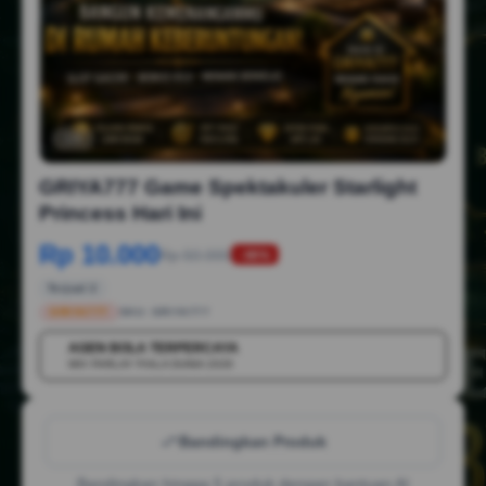
1/6
GRIYA777 Game Spektakuler Starlight
Princess Hari Ini
Rp 10.000
Rp 50.000
-88%
Terjual 2
GRIYA777
SKU:
GRIYA777
AGEN BOLA TERPERCAYA
💳
MIX PARLAY PIALA DUNIA 2026
Bandingkan Produk
Bandingkan hingga 5 produk dengan bantuan AI