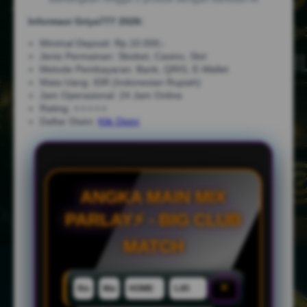
Informasi Griya777 2026:
Minimal Deposit: Rp.10.000,-
Jenis Permainan: Sbobet, Casino, Slot
Metode Pembayaran: Bank, QRIS, E-Wallet
Mata Uang: IDR (Indonesian Rupiah)
Jam Operasional: 24 Jam Online
Rating: ⭐⭐⭐⭐⭐
Daftar Disini:
Klik Disini
ANGKA MAIN MIX
PARLAY⚡ - BIG CLUB
MATCH
×