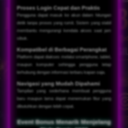
Proses Login Cepat dan Praktis
Pengguna dapat masuk ke akun dalam hitungan
detik tanpa proses yang rumit. Sistem yang stabil
membantu mengurangi kendala akses saat jam
sibuk.
Kompatibel di Berbagai Perangkat
Platform dapat diakses melalui smartphone, tablet,
maupun komputer sehingga pengguna tetap
terhubung dengan informasi terbaru kapan saja.
Navigasi yang Mudah Dipahami
Tampilan yang sederhana membuat pengguna
baru maupun lama dapat menemukan fitur yang
dibutuhkan dengan lebih cepat.
Event Bonus Menarik Menjelang