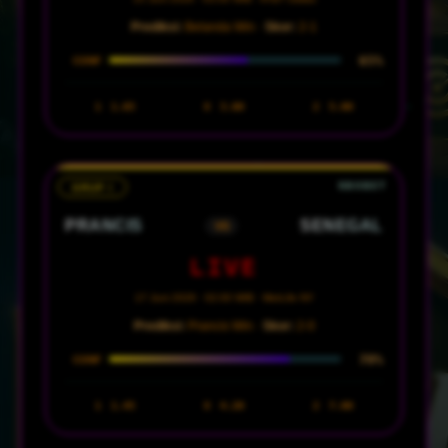
Prediksi:
Belanda Win ·
Skor:
2-1
65%
CONF
1
1.65
X
3.80
2
5.00
GRUP I
PRANCIS
SENEGAL
VS
LIVE
17 Juni 2026 · 02:00 WIB · MetLife NY
Prediksi:
Prancis Win ·
Skor:
2-0
78%
CONF
1
1.45
X
4.20
2
7.00