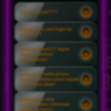
Apa itu Griya777?
Bagaimana cara login ke
Griya777?
Apakah Griya777 dapat
diakses melalui
smartphone?
Apakah tersedia promo
khusus selama event sepak
bola dunia 2026?
Bagaimana cara
mendapatkan informasi
promo terbaru?