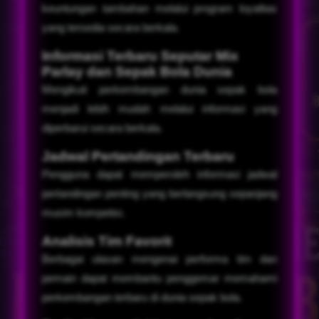
keuntungan tambahan melalui program loyalitas
yang tersedia secara berkala.
Informasi Terbaru Seputar Mix
Parlay dan Sepak Bola Dunia
Mengikuti perkembangan dunia sepak bola
menjadi lebih mudah melalui informasi yang
diperbarui secara berkala.
Jadwal Pertandingan Terbaru
Pengguna dapat memperoleh informasi jadwal
pertandingan penting yang berlangsung sepanjang
musim kompetisi.
Analisis Tim Favorit
Berbagai ulasan mengenai performa tim dan
pemain dapat membantu penggemar memahami
perkembangan terbaru di dunia sepak bola.